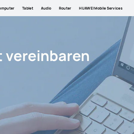
omputer
Tablet
Audio
Router
HUAWEI Mobile Services
t vereinbaren