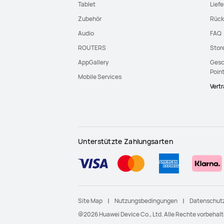
Tablet
Lief
Zubehör
Rück
Audio
FAQ
ROUTERS
Stor
AppGallery
Gesc
Poin
Mobile Services
Vert
Unterstützte Zahlungsarten
Site Map
Nutzungsbedingungen
Datenschutz
@2026 Huawei Device Co., Ltd. Alle Rechte vorbehalt