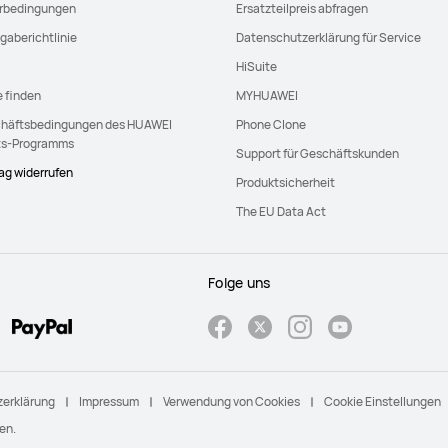
erbedingungen
Ersatzteilpreis abfragen
gaberichtlinie
Datenschutzerklärung für Service
HiSuite
e finden
MYHUAWEI
häftsbedingungen des HUAWEI
Phone Clone
ts-Programms
Support für Geschäftskunden
rag widerrufen
Produktsicherheit
The EU Data Act
Folge uns
erklärung
Impressum
Verwendung von Cookies
Cookie Einstellungen
en.