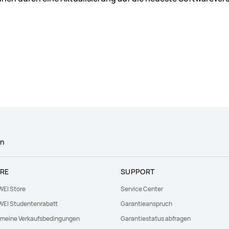
en
RE
SUPPORT
EI Store
Service Center
EI Studentenrabatt
Garantieanspruch
emeine Verkaufsbedingungen
Garantiestatus abfragen