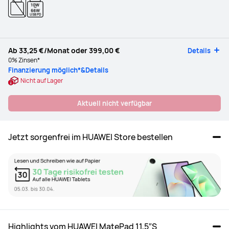
10W
-
66W
USB PD
Ab
33,25 €
/Monat oder
399,00 €
Details
0% Zinsen*
Finanzierung möglich*&Details
Nicht auf Lager
Aktuell nicht verfügbar
Jetzt sorgenfrei im HUAWEI Store bestellen
Highlights vom HUAWEI MatePad 11,5″S