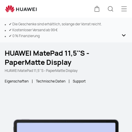
Men
Warenkorb
Suche
✔ Die Geschenke sind erhältlich, solange der Vorrat reicht.
✔ Kostenloser Versand ab 99 €
✔ 0 % Finanzierung
HUAWEI MatePad 11,5''S -
PaperMatte Display
HUAWEI MatePad 11,5''S - PaperMatte Display
Eigenschaften
Technische Daten
Support