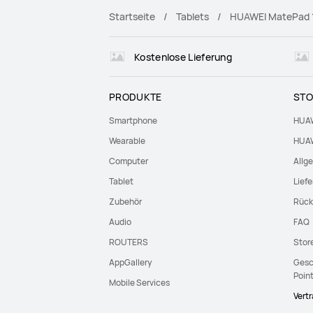
Startseite
Tablets
HUAWEI MatePad 1
Kostenlose Lieferung
PRODUKTE
STO
Smartphone
HUAW
Wearable
HUAW
Computer
Allg
Tablet
Lief
Zubehör
Rück
Audio
FAQ
ROUTERS
Stor
AppGallery
Gesc
Poin
Mobile Services
Vert