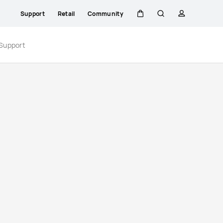
Support
Retail
Community
Warenkorb
Suche
profil
Support