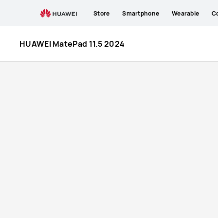
HUAWEI
Store
Smartphone
Wearable
C
MatePad
HUAWEI MatePad 11.5 2024
11,5&quot;
2024
im
HUAWEI
Store
kaufen