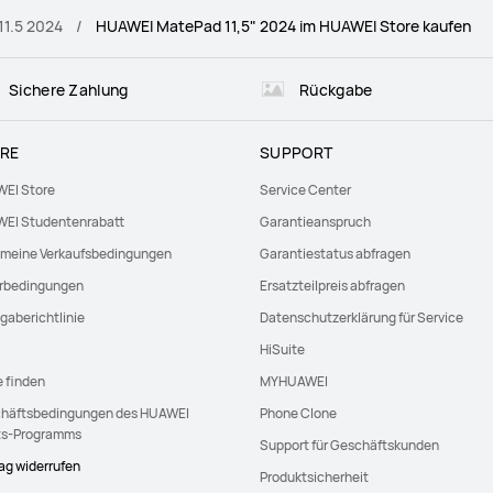
1.5 2024
HUAWEI MatePad 11,5" 2024 im HUAWEI Store kaufen
Sichere Zahlung
Rückgabe
RE
SUPPORT
EI Store
Service Center
EI Studentenrabatt
Garantieanspruch
emeine Verkaufsbedingungen
Garantiestatus abfragen
erbedingungen
Ersatzteilpreis abfragen
gaberichtlinie
Datenschutzerklärung für Service
HiSuite
e finden
MYHUAWEI
häftsbedingungen des HUAWEI
Phone Clone
ts-Programms
Support für Geschäftskunden
rag widerrufen
Produktsicherheit