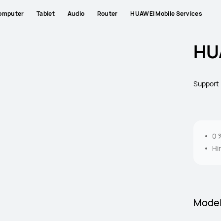
omputer
Tablet
Audio
Router
HUAWEI Mobile Services
HU
Support
0 
Hi
Model