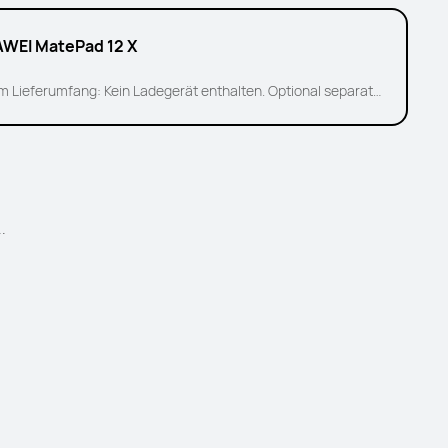
WEI MatePad 12 X
Im Lieferumfang: Kein Ladegerät enthalten. Optional separat
rhältlich.
..