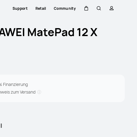
Support
Retail
Community
Warenkorb
Suche
profil
AWEI MatePad 12 X
% Finanzierung
nweis zum Versand
l