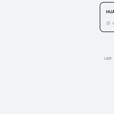
HUA
e
Lädt .