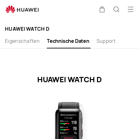
HUAWEI
WATCH
Me
Warenkorb
Suche
D
öff
Clo
Specification
HUAWEI WATCH D
Eigenschaften
Technische Daten
Support
HUAWEI WATCH D