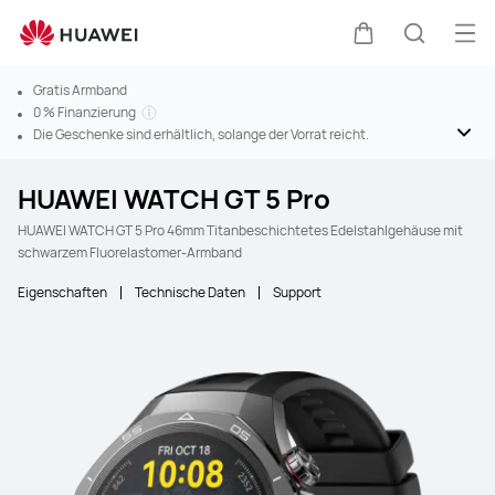
Men
Warenkorb
Suche
Gratis Armband
0 % Finanzierung
Die Geschenke sind erhältlich, solange der Vorrat reicht.
HUAWEI WATCH GT 5 Pro
HUAWEI WATCH GT 5 Pro 46mm Titanbeschichtetes Edelstahlgehäuse mit
schwarzem Fluorelastomer-Armband
Eigenschaften
Technische Daten
Support