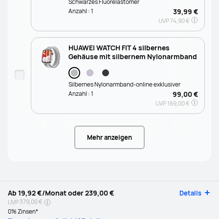
Schwarzes Fluorelastomer
Anzahl :
1
39,99 €
UVP
74,90 €
HUAWEI WATCH FIT 4 silbernes
Gehäuse mit silbernem Nylonarmband
Silbernes Nylonarmband-online exklusiver
Anzahl :
1
99,00 €
UVP
169,00 €
Mehr anzeigen
Ab
19,92 €
/Monat oder
239,00 €
Details
379,00 €
UVP
0% Zinsen*