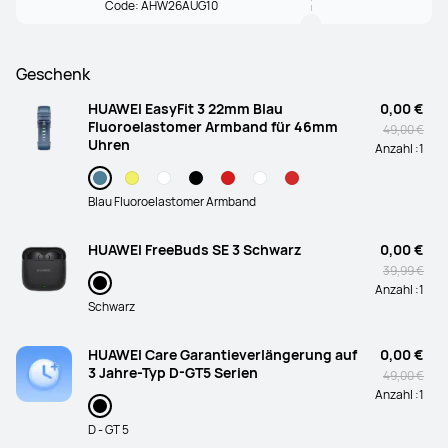
Code: AHW26AUG10
Geschenk
HUAWEI EasyFit 3 22mm Blau
0,00 €
Fluoroelastomer Armband für 46mm
49,00 €
Uhren
Anzahl :
1
Blau Fluoroelastomer Armband
HUAWEI FreeBuds SE 3 Schwarz
0,00 €
39,99 €
Anzahl :
1
Schwarz
HUAWEI Care Garantieverlängerung auf
0,00 €
3 Jahre-Typ D-GT5 Serien
49,00 €
Anzahl :
1
D - GT 5