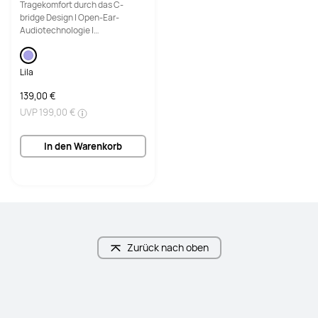
Tragekomfort durch das C-
bridge Design | Open-Ear-
Audiotechnologie |
Automatische Ohrenseiten
Erkennung
Lila
139,00 €
UVP
199,00 €
In den Warenkorb
Zurück nach oben