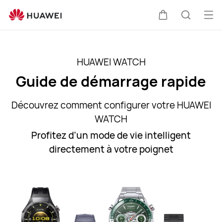
HUAWEI
WATCH
Ouv
Couvercle
Recherc
-
le
Guide
me
de
HUAWEI WATCH
démarrage
Guide de démarrage rapide
rapide
Découvrez comment configurer votre HUAWEI
WATCH
Profitez d’un mode de vie intelligent
directement à votre poignet