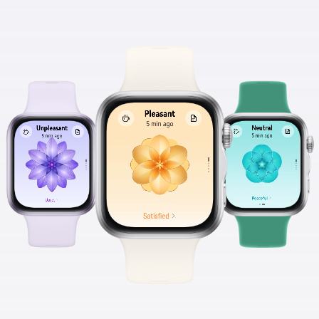
Durata
esercizi
Punteggio
sonno
Stress