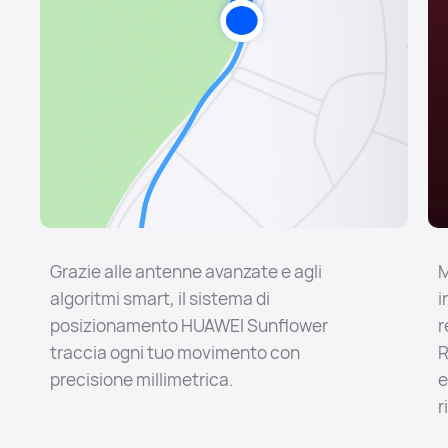
Grazie alle antenne avanzate e agli
M
algoritmi smart, il sistema di
i
posizionamento HUAWEI Sunflower
r
traccia ogni tuo movimento con
R
precisione millimetrica.
e
r