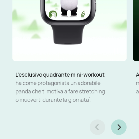
L'esclusivo quadrante mini-workout
A
ha come protagonista un adorabile
m
panda che ti motiva a fare stretching
a
o muoverti durante la giornata
.
1