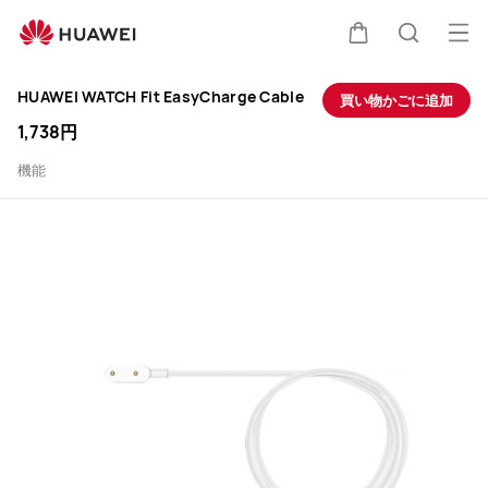
HUAWEI
オ
カート
検索
WATCH
HUAWEI WATCH Fit EasyCharge Cable
買い物かごに追加
Fit
1,738円
EasyCharge
機能
Cable
を
購
入-
HUAWEI