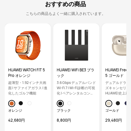
おすすめの商品
こちらの商品もよく一緒に購入されています。
HUAWEI WATCH FIT 5
HUAWEI WiFi BE3 ブラ
HUAWEI FreeB
Pro オレンジ
ック
5 ゴールド
超薄型・1.92インチ大画
3.6 Gbps デュアルバンド
デュアルドライ
面 | サファイアガラス | 進
Wi-Fi 7 | Wi-Fi診断の可視
ズキャンセリング
化したゴルフ機能
化 | ペアレンタルコント
HUAWEI史上最
ロール
安定したクリア
オレンジ
ブラック
ゴールド
42,680円
8,800円
29,480円