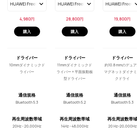
4,980円
28,800円
19,800円
購入
購入
購入
ドライバー
ドライバー
ドライバー
10mmダイナミックド
11mmダイナミックド
約10.8 mmのデュ
ライバー
ライバー + 平面振動板
マグネットダイナミ
型ドライバー
クドライ
通信規格
通信規格
通信規格
Bluetooth 5.3
Bluetooth 5.2
Bluetooth 5.3
再生周波数帯域
再生周波数帯域
再生周波数帯
20Hz - 20,000Hz
14Hz - 48,000Hz
20 Hz–20,000Hz