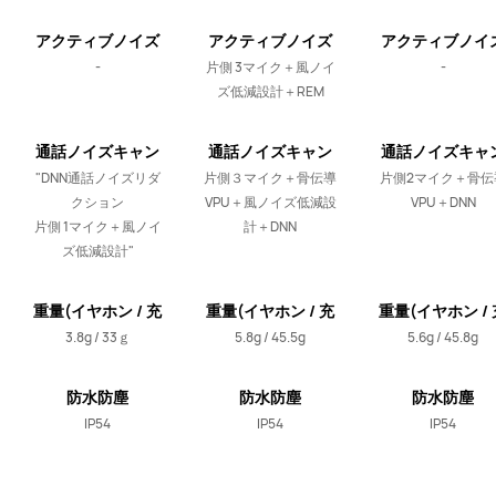
アクティブノイズ
アクティブノイズ
アクティブノイ
キャンセリング
キャンセリング
キャンセリン
-
片側 3マイク＋風ノイ
-
ズ低減設計＋REM
通話ノイズキャン
通話ノイズキャン
通話ノイズキャ
セリング
セリング
セリング
"DNN通話ノイズリダ
片側３マイク＋骨伝導
片側2マイク＋骨伝
クション

VPU＋風ノイズ低減設
VPU＋DNN
片側 1マイク＋風ノイ
計＋DNN
ズ低減設計"
重量(イヤホン / 充
重量(イヤホン / 充
重量(イヤホン / 
電ケース)
電ケース)
電ケース)
3.8g / 33ｇ
5.8g / 45.5g
5.6g / 45.8g
防水防塵
防水防塵
防水防塵
IP54
IP54
IP54