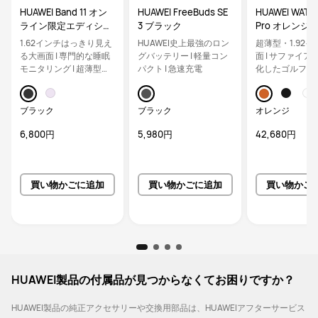
HUAWEI Band 11 オン
HUAWEI FreeBuds SE
HUAWEI WATCH
ライン限定エディショ
3 ブラック
Pro オレンジ
ン・ブラック
1.62インチはっきり見え
HUAWEI史上最強のロン
超薄型・1.92
る大画面 | 専門的な睡眠
グバッテリー | 軽量コン
面 | サファイアガ
モニタリング | 超薄型ボ
パクト | 急速充電
化したゴルフ機
ディによる快適な装着感
| 様々な情緒モニタリン
グ
ブラック
ブラック
オレンジ
6,800円
5,980円
42,680円
買い物かごに追加
買い物かごに追加
買い物かご
HUAWEI製品の付属品が見つからなくてお困りですか？
HUAWEI製品の純正アクセサリーや交換用部品は、HUAWEIアフターサービス