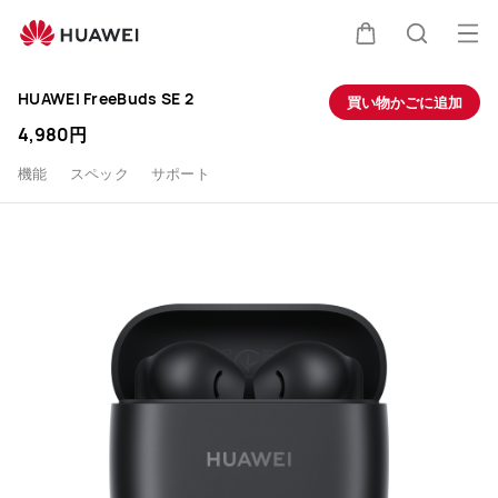
HUAWEI
オ
カート
検索
FreeBuds
HUAWEI FreeBuds SE 2
買い物かごに追加
SE
4,980円
2
機能
スペック
サポート