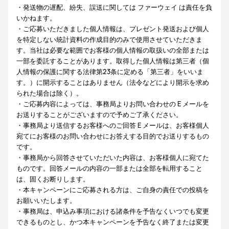
・発送物の遅配、紛失、誤送に関しては ファーウェイ は責任を負
いかねます。
・ご応募いただきました個人情報は、プレゼント発送および個人
を特定しない統計資料の作成目的のみで使用させていただきま
す。当社は必要な範囲でお客様の個人情報の取扱いの全部または
一部を委託することがあります。取得した個人情報は第三者（個
人情報の保護に関する法律第23条に定める「第三者」をいいま
す。）に開示することはありません（法令などにより開示を求め
られた場合は除く）。
・ご応募内容によっては、事務局よりお問い合わせの E メールを
お送りすることがございますので予めご了承ください。
・事務局より送信するお客様へのご回答 E メールは、お客様個人
宛てにお客様のお問い合わせにお答えする目的でお送りするもの
です。
・事務局から回答させていただいた内容は、お客様個人に宛てた
ものです。回答メールの内容の一部または全部を転用すること
は、固くお断りします。
・本キャンペーンにご応募される方は、ご自身の責任での投稿を
お願いいたします。
・事務局は、申込み事項における諸条件を予告なくいつでも変更
できるものとし、かつ本キャンペーンを予告なく終了または変更