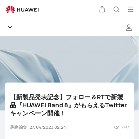
【新
製
オ
カ
検
品
ー
発
プ
表
ー
索
記
ン
Communityホーム
念】
メ
ト
フ
ニ
お知らせ
ォ
ュ
ロ
ー
ー
製品
＆
RT
【新製品発表記念】フォロー＆RTで新製
ソフトウェア
で
品『HUAWEI Band 8』がもらえるTwitter
新
キャンペーン開催！
製
雑談
NEWS
知恵袋
関連動画
よくあるご質問（FAQ）
品
最終編集: 27/04/2023 02:24
7417
『HUAWEI
ギャラリー
Band