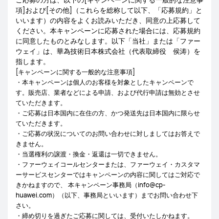
項]および[その他]（これらを総称して以下、「応募規約」と
いいます）の内容をよくお読みいただき、同意の上応募して
ください。本キャンペーンに応募された場合には、応募規約
に同意したものとみなします。以下「当社」または「ファー
ウェイ」は、華為技術日本株式会社（代表取締役 侯涛）を
指します。
[キャンペーンに関する一般的な注意事項]
・本キャンペーンは個人のお客様を対象としたキャンペーンで
す。販売店、業者などによる申請、および代行申請は無効とさせ
ていただきます。
・ご応募は日本国内に在住の方、かつ発送先は日本国内に限らせ
ていただきます。
・ご応募の状況についてのお問い合わせに対しましてはお答えで
きません。
・当選権利の譲渡・換金・返還は一切できません。
・ファーウェイコールセンターまたは、ファーウェイ・カスタマ
ーサービスセンターではキャンペーンの内容に関してはご対応で
きかねますので、 本キャンペーン事務局（info@cp-
huawei.com）（以下、事務局といいます）までお問い合わせ下
さい。
・締め切りを過ぎたご応募に関しては、受付いたしかねます。