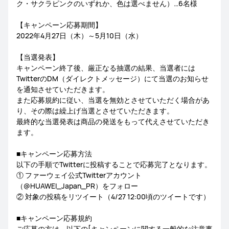
ク・サクラピンクのいずれか、色は選べません）…6名様
【キャンペーン応募期間】
2022年4月27日（木）～5月10日（水）
【当選発表】
キャンペーン終了後、厳正なる抽選の結果、当選者には
TwitterのDM（ダイレクトメッセージ）にて当選のお知らせ
を通知させていただきます。
また応募規約に従い、当選を無効とさせていただく場合があ
り、その際は繰上げ当選とさせていただきます。
最終的な当選発表は商品の発送をもって代えさせていただき
ます。
■キャンペーン応募方法
以下の手順でTwitterに投稿することで応募完了となります。
① ファーウェイ公式Twitterアカウント
（@HUAWEI_Japan_PR）をフォロー
② 対象の投稿をリツイート（4/27 12:00頃のツイートです）
■キャンペーン応募規約
ご応募の方は、以下の[キャンペーンに関する一般的な注意事