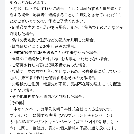
することが出来ます。
・なお、以下のいずれかに該当、もしくは該当すると事務局が判
断する場合、応募者に連絡することなく無効とさせていただくこ
とがございますので、予めご了承ください。
- 応募必要内容に不足がある場合。また、1 箇所でも改ざんなどが
判明した場合。
- 偽りの氏名及び住所などの記入が判明した場合。
- 販売店などによるお申し込みの場合。
- Twitter経由でDMを送ることが出来なかった場合。
- 当選のご連絡から5日以内にお返事をいただけない場合。
- ご応募された内容に記載不備があった場合。
- 投稿テーマの内容と合っていないもの、公序良俗に反している
もの、第三者の権利を侵害するおそれのある場合。
- お客様のご住所、転居先が不明、長期不在等の理由により配達
できない場合。
- その他事務局が不適切だと判断した場合 。
[その他]
・本キャンペーンは華為技術日本株式会社による提供です。
プライバシーに関する声明（SNSプレゼントキャンペーン）
今回のSNSプレゼントキャンペーン（以下「今回の活動」とい
う）に関し、当社は、貴方の個人情報を下記の通り扱います。