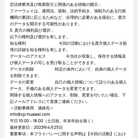
②法律要求及び商業取引と関係のある情報の開示：
ファーウェイは、適用法、規制、法的手続き、強制力のある行政
機関の要請に応じるためなど、合理的に必要がある場合に、貴方
のデータを開示する可能性があります。
5. 貴方の権利及び選択：
以下の権利及び選択を有します。
知る権利 今回の活動における貴方個人データ処
理の詳細を知る権利を有します。
データへのアクセス 今当社が収集し、保存する情報及
び個人データの写しを受け取ることができます。
データの削除 特定の条件において、自身の個人データ
を削除できます。
データの変更 自己の個人情報について誤りのある個人
データ、不備のある個人データを変更できます。
関係する個人情報へのアクセス、削除、変更を行いたい場合、下
記メールアドレスにて直接ご連絡ください。
＜活動事務局 連絡先＞
info@cp-huawei.com
平日 10:00～18:00（土日祝、年末年始を除く）
最終更新日：2023年4月25日
重要事項：本プライバシーに関する声明は【今回の活動】におけ