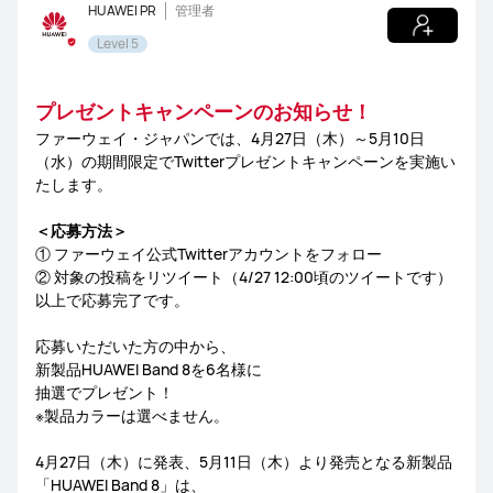
HUAWEI PR
管理者
8』
NEWS
レビュー
サポート
Level 5
が
も
ら
プレゼントキャンペーンのお知らせ！
え
ファーウェイ・ジャパンでは、4月27日（木）～5月10日
る
（水）の期間限定でTwitterプレゼントキャンペーンを実施い
Twitter
たします。
キ
＜応募方法＞
ャ
① ファーウェイ公式Twitterアカウントをフォロー
ン
② 対象の投稿をリツイート（4/27 12:00頃のツイートです）
ペ
以上で応募完了です。
ー
ン
応募いただいた方の中から、
開
新製品HUAWEI Band 8を6名様に
催！
抽選でプレゼント！
※製品カラーは選べません。
4月27日（木）に発表、5月11日（木）より発売となる新製品
「HUAWEI Band 8」は、