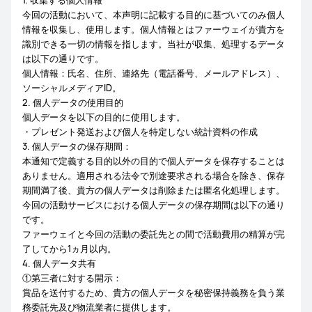
1. 収集する個人情報
今回の活動において、本声明に記載する目的に基づいてのみ個人
情報を収集し、使用します。個人情報とはファーウェイが貴方を
識別できる一切の情報を指します。当社が収集、処理するデータ
は以下の通りです。
個人情報：氏名、住所、連絡先（電話番号、メールアドレス）、
ソーシャルメディアID。
2. 個人データの使用目的
個人データを以下の目的に使用します。
・プレゼント発送および個人を特定しない統計資料の作成
3. 個人データの保存期間：
本通知で定義する目的以外の目的で個人データを保存することは
ありません。適用される法令で別途要求される場合を除き、保存
期間満了後、貴方の個人データは削除または匿名化処理します。
今回の活動サービスにおける個人データの保存期間は以下の通り
です。
ファーウェイと今回の活動の委託先との間で活動費用の精算が完
了してから1ヵ月以内。
4. 個人データ共有
①第三者に対する開示：
賞品を送付するため、貴方の個人データを秘密保持義務を負う業
務委託先及び物流業者に提供します。