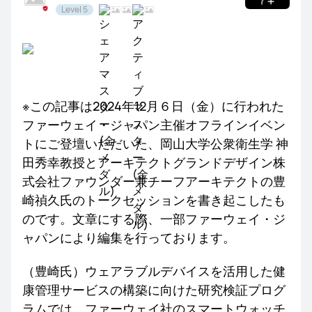
Level 5
デ
NEWS
レビュー
サポート
バ
イ
ス
の
有
※この記事は2024年12月６日（金）に行われた
用
ファーウェイ・ジャパン主催オフラインイベン
性
トにご登壇いただいた、岡山大学公衆衛生学 神
田秀幸教授とアーキテクトグランドデザイン株
式会社ファウンダー兼チーフアーキテクトの豊
崎禎久氏のトークセッションを書き起こしたも
のです。文章にする際、一部ファーウェイ・ジ
ャパンにより編集を行っております。
（豊崎氏）ウェアラブルデバイスを活用した健
康管理サービスの構築に向けた研究検証プログ
ラムでは、ファーウェイ社のスマートウォッチ