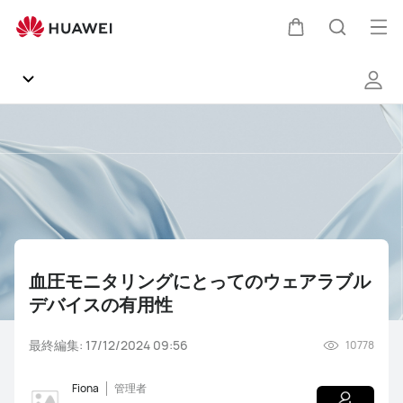
血
圧
オ
カ
検
モ
ー
ニ
プ
タ
ー
索
リ
ン
Communityホーム
ン
メ
ト
グ
ニ
お知らせ
に
ュ
と
っ
ー
製品
て
の
血圧モニタリングにとってのウェアラブル
ソフトウェア
ウ
デバイスの有用性
ェ
ア
雑談
NEWS
知恵袋
関連動画
よくあるご質問（FAQ）
最終編集: 17/12/2024 09:56
10778
ラ
ブ
ギャラリー
Fiona
管理者
ル