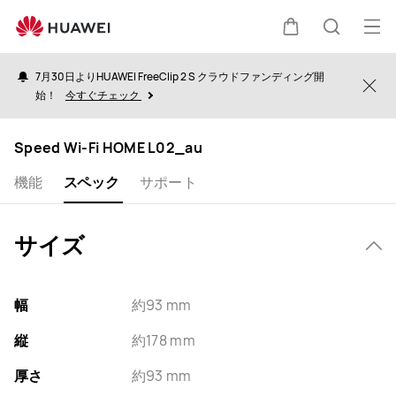
specs
オ
カ
検
ー
7月30日よりHUAWEI FreeClip 2 S クラウドファンディング開
プ
Clo
始！
今すぐチェック
ー
索
ン
メ
Speed Wi-Fi HOME L02_au
ト
ニ
機能
スペック
サポート
ュ
ー
サイズ
幅
約93 mm
縦
約178 mm
厚さ
約93 mm