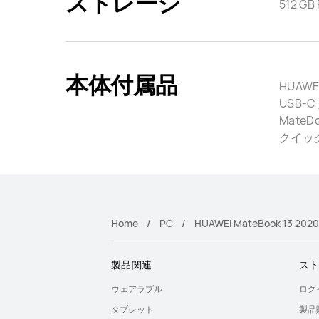
ストレージ
512 GB
本体付属品
HUAWE
USB-C
MateDo
クイック
Home
PC
HUAWEI MateBook 13 2020
製品関連
ス
ウェアラブル
ログ
タブレット
製品