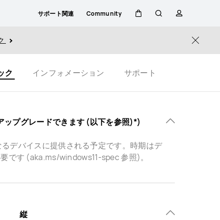
サポート関連
Community
カ
検
プ
ク
Close
ー
索
ロ
ック
インフォメーション
サポート
ト
フ
ァ
へ無償アップグレードできます (以下を参照)*)
イ
年に対象となるデバイスに提供される予定です。時期はデ
a.ms/windows11-spec 参照)。
ル
縦