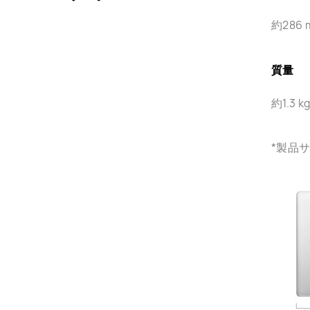
約286 
質量
約1.3 
*製品