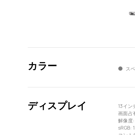
カラー
ス
ディスプレイ
13イン
画面占有
解像度: 2
sRGB: