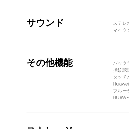
サウンド
ステレオ
マイク x
その他機能
バック
指紋認
タッチ
Huawei
ブルー
HUAWEI