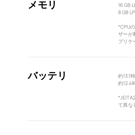
メモリ
16 GB 
8 GB 
*CP
ザーが
プリケ
バッテリ
約13.1
約12.4
*JE
て異な