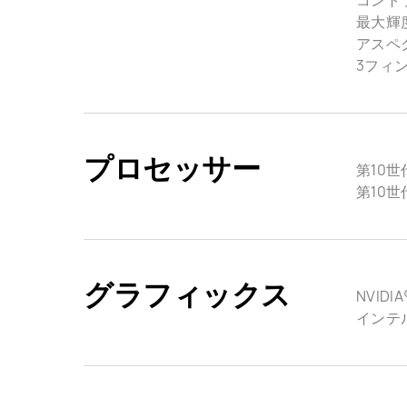
コントラ
最大輝度: 
アスペク
3フィ
プロセッサー
第10世代
第10世代
グラフィックス
NVIDI
インテル®