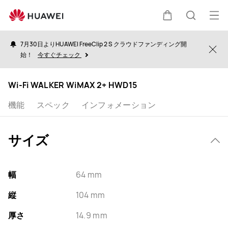
specs
オ
カ
検
ー
7月30日よりHUAWEI FreeClip 2 S クラウドファンディング開
プ
Clo
始！
今すぐチェック
ー
索
ン
メ
Wi-Fi WALKER WiMAX 2+ HWD15
ト
ニ
機能
スペック
インフォメーション
ュ
ー
サイズ
幅
64 mm
縦
104 mm
厚さ
14.9 mm