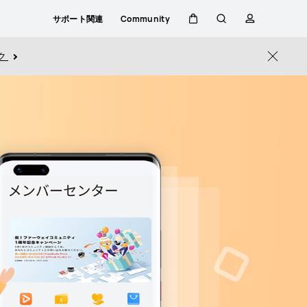
サポート関連
Community
カ
検
プ
ク
Close
ー
索
ロ
ト
フ
ァ
イ
ル