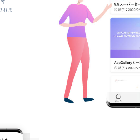
ィ等
されま