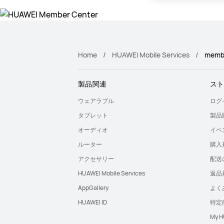
Home
HUAWEI Mobile Services
memb
製品関連
ス
ウェアラブル
ログ
タブレット
製品
オーディオ
イベ
ルーター
購入
アクセサリー
配送
HUAWEI Mobile Services
返品
AppGallery
よく
HUAWEI ID
特定
My