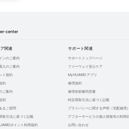
er-center
トア関連
サポート関連
インのご案内
サポートトップページ
購入のご案内
ファーウェイ安心ケア
ント規約
My HUAWEI アプリ
規約
修理規約
のご案内
修理依頼兼同意書
規則
特定商取引法に基づく記載
あるご質問
プライバシーに関する声明（宅配修理
商取引法に基づく記載
アフターサービスの個人情報等の利用
 HUAWEIポイント利用規約
お問い合わせ