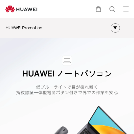
オ
カート
検索
HUAWEI Promotion
ホーム
タブレット
モニター
オーディオ
ウェアラブル
ルーター