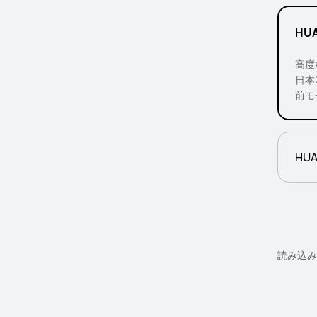
HUA
高度
日本
前モ
HUA
読み込み中.