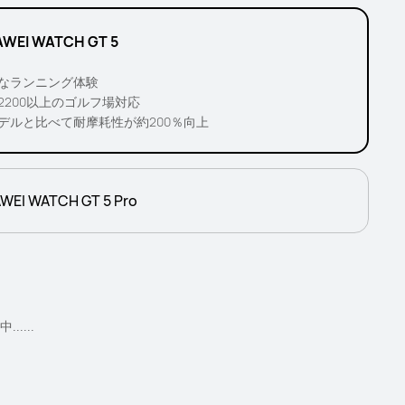
WEI WATCH GT 5
なランニング体験
2200以上のゴルフ場対応
デルと比べて耐摩耗性が約200％向上
WEI WATCH GT 5 Pro
.....