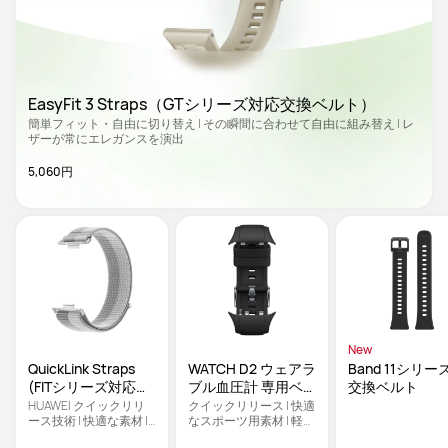
EasyFit 3 Straps（GTシリーズ対応交換ベルト）
簡単フィット・自由に切り替え | その瞬間に合わせて自由に組み替え | レ
ザーが常にエレガンスを演出
5,060円
New
QuickLink Straps 
WATCH D2 ウェアラ
Band 11シリー
(FITシリーズ対応交
ブル血圧計 専用ベ
交換ベルト
換ベルト)
ルト
HUAWEI クイックリリ
クイックリリース | 快適
ース技術 | 快適な素材 | 
なスポーツ用素材 | 軽量
コーディネートに合う
設計