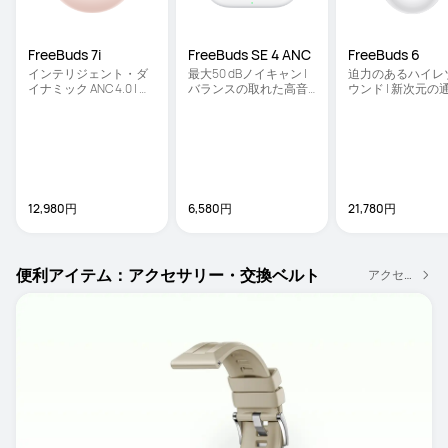
FreeBuds 7i
FreeBuds SE 4 ANC
FreeBuds 6
インテリジェント・ダ
最大50 dBノイキャン | 
迫力のあるハイレ
イナミック ANC 4.0 | 安
バランスの取れた高音
ウンド | 新次元の
定したクリアな通話機
質 | 約50時間ロングバ
験 | しなやかなデ
能 | 限りなく広がる空間
ッテリー
オーディオ
12,980円
6,580円
21,780円
便利アイテム：アクセサリー・交換ベルト
アクセサリー