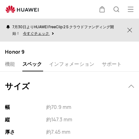
specs
オ
カ
検
ー
7月30日よりHUAWEI FreeClip 2 S クラウドファンディング開
プ
Clo
始！
今すぐチェック
ー
索
ン
メ
Honor 9
ト
ニ
機能
スペック
インフォメーション
サポート
ュ
ー
サイズ
幅
約70.9 mm
縦
約147.3 mm
厚さ
約7.45 mm