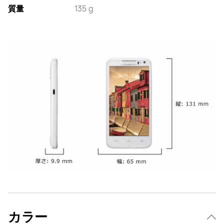
質量
135 g
カラー