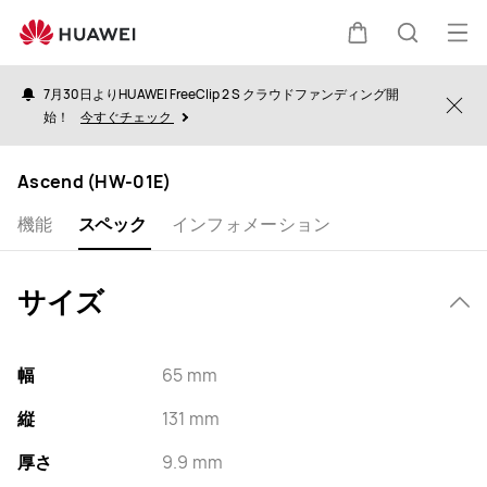
Specs
オ
カ
検
ー
7月30日よりHUAWEI FreeClip 2 S クラウドファンディング開
プ
Clo
始！
今すぐチェック
ー
索
ン
メ
Ascend (HW-01E)
ト
ニ
機能
スペック
インフォメーション
ュ
ー
サイズ
幅
65 mm
縦
131 mm
厚さ
9.9 mm