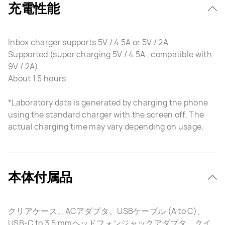
充電性能
Inbox charger supports 5V / 4.5A or 5V / 2A
Supported (super charging 5V / 4.5A , compatible with
9V / 2A)
About 1.5 hours
*Laboratory data is generated by charging the phone
using the standard charger with the screen off. The
actual charging time may vary depending on usage.
本体付属品
クリアケース、ACアダプタ、USBケーブル (A to C)、
USB-C to 3.5 mmヘッドフォンジャックアダプタ、クイ