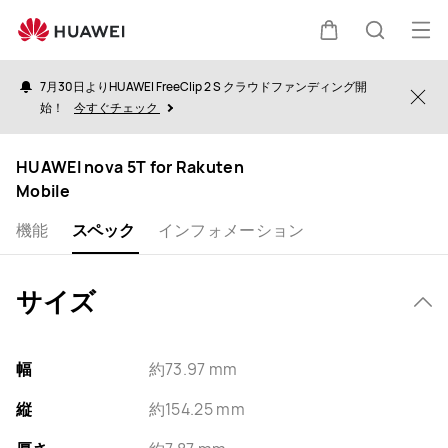
HUAWEI
nova
オ
カ
検
5T
ー
for
7月30日よりHUAWEI FreeClip 2 S クラウドファンディング開
プ
Clo
Rakuten
始！
今すぐチェック
ー
索
Mobile
ン
Specification
メ
HUAWEI nova 5T for Rakuten
ト
Mobile
ニ
ュ
機能
スペック
インフォメーション
ー
サイズ
幅
約73.97 mm
縦
約154.25 mm