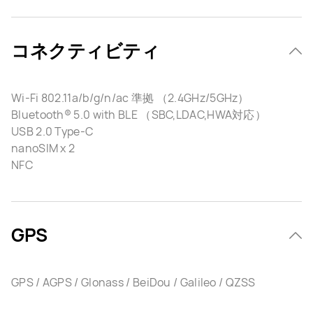
コネクティビティ
Wi-Fi 802.11a/b/g/n/ac 準拠 （2.4GHz/5GHz）
Bluetooth® 5.0 with BLE （SBC,LDAC,HWA対応）
USB 2.0 Type-C
nanoSIM x 2
NFC
GPS
GPS / AGPS / Glonass / BeiDou / Galileo / QZSS