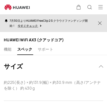
HUAWEI
WiFi
オ
カ
検
AX3
ー
(ク
7月30日よりHUAWEI FreeClip 2 S クラウドファンディング開
プ
Clo
ア
始！
今すぐチェック
ー
索
ッ
ン
ド
メ
HUAWEI WiFi AX3 (クアッドコア)
ト
コ
ニ
ア)
機能
スペック
サポート
ュ
Specification
ー
サイズ
約225(長さ) × 約131.9(幅) × 約30.9 mm（高さ/アンテナ
を除く） 約 430 g