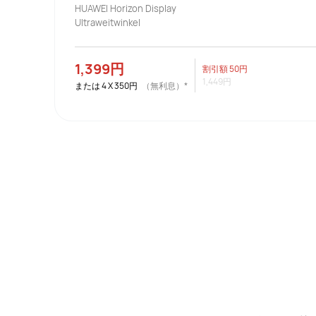
HUAWEI Horizon Display
Ultraweitwinkel
1,399円
割引額
50円
1,449円
または
4
X
350円
（無利息）*