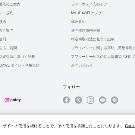
購入のご案内
ファーウェイ安心ケア
ント規約
My HUAWEI アプリ
規約
修理規約
のご案内
修理依頼兼同意書
規則
特定商取引法に基づく記載
あるご質問
プライバシーに関する声明（宅配修理
商取引法に基づく記載
アフターサービスの個人情報等の利用
 HUAWEIポイント利用規約
お問い合わせ
フォロー
報保護に関する声明
プライバシー
クッキー
ライセンス
るか、サイトの使用を続けることで、その使用を承諾したことになります。
Coo
hts reserved.