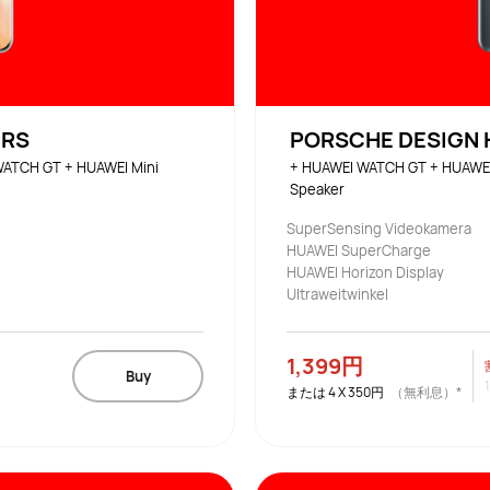
 RS
PORSCHE DESIGN H
ATCH GT + HUAWEI Mini 
+ HUAWEI WATCH GT + HUAWEI 
Speaker
SuperSensing Videokamera
HUAWEI SuperCharge
HUAWEI Horizon Display
Ultraweitwinkel
1,399円
Buy
または
4
X
350円
（無利息）*