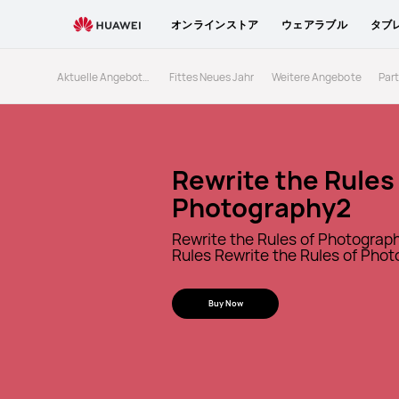
オンラインストア
ウェアラブル
タブ
Aktuelle Angeboteo
Fittes Neues Jahr
Weitere Angebote
Par
End Campaign
End Campaign
Rewrite the Rules
Rewrite the Rules
00
00
14
14
59
59
51
51
日
日
時間
時間
分
分
秒
秒
Photography2
Photography2
Rewrite the Rules
Rewrite the Rules
Rewrite the Rules of Photograp
Rewrite the Rules of Photograp
Rules Rewrite the Rules of Pho
Rules Rewrite the Rules of Pho
Photography1
Photography1
Rewrite the Rules of Photograp
Rewrite the Rules of Photograp
Buy Now
Buy Now
Rules Rewrite the Rules of Pho
Rules Rewrite the Rules of Pho
Buy Now
Buy Now