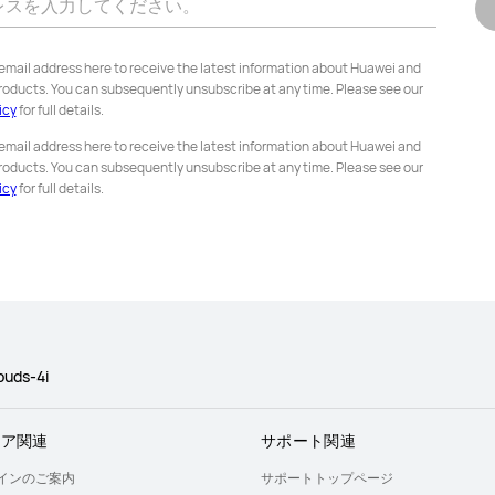
レスを入力してください。
 email address here to receive the latest information about Huawei and
roducts. You can subsequently unsubscribe at any time. Please see our
icy
for full details.
 email address here to receive the latest information about Huawei and
roducts. You can subsequently unsubscribe at any time. Please see our
icy
for full details.
buds-4i
トア関連
サポート関連
インのご案内
サポートトップページ