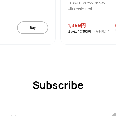
HUAWEI Horizon Display
Ultraweitwinkel
1,399円
Buy
または
4
X
350円
（無利息）*
Subscribe