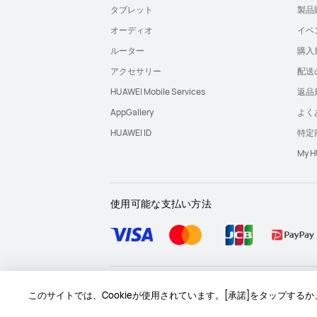
タブレット
製品
オーディオ
イベ
ルーター
購入
アクセサリー
配送
HUAWEI Mobile Services
返品
AppGallery
よく
HUAWEI ID
特定
My
使用可能な支払い方法
サイトマップ
問い合わせ
利用規約
個人情
このサイトでは、Cookieが使用されています。[承諾]をタップす
Copyright © 1998-2026 Huawei Device Co., Ltd. All rig