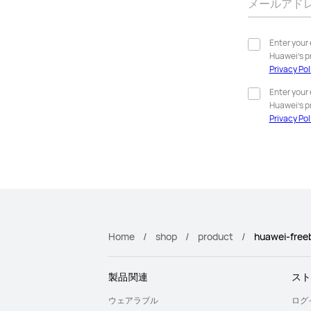
メールアド
Enter your
Huawei’s p
Privacy Pol
Enter your
Huawei’s p
Privacy Pol
Home
shop
product
huawei-free
製品関連
ス
ウェアラブル
ログ