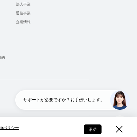
法人事業
通信事業
企業情報
）
目的
サ
サポートが必要ですか？お手伝いします。
ポ
ー
ト
が
Japan - 日本語
必
kieポリシー
承諾
要