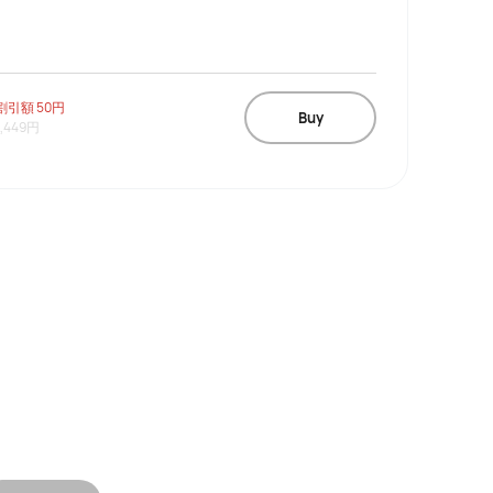
割引額
50円
Buy
1,449円