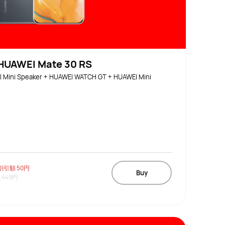
UAWEI Mate 30 RS
Mini Speaker + HUAWEI WATCH GT + HUAWEI Mini 
割引額
50円
Buy
1,449円