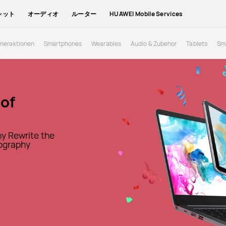
レット
オーディオ
ルーター
HUAWEI Mobile Services
tneraktionen
Smartphones
Wearables
Audio & Zubehor
Tablets
Sm
 of
 of
 of
 of
hy Rewrite the
hy Rewrite the
tography
tography
hy Rewrite the
hy Rewrite the
tography
tography