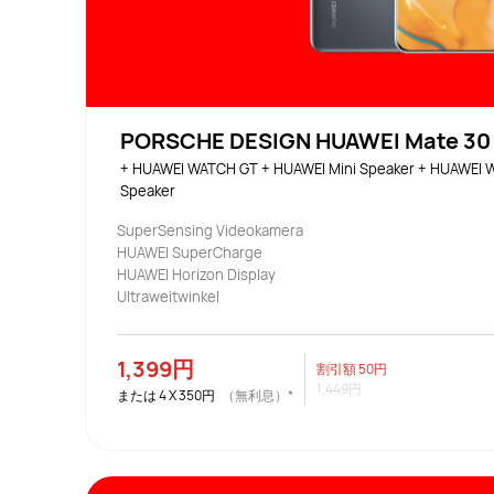
PORSCHE DESIGN HUAWEI Mate 30
+ HUAWEI WATCH GT + HUAWEI Mini Speaker + HUAWEI W
Speaker
SuperSensing Videokamera
HUAWEI SuperCharge
HUAWEI Horizon Display
Ultraweitwinkel
1,399円
割引額
50円
1,449円
または
4
X
350円
（無利息）*