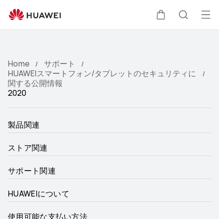
HUAWEI
サ
オ
カ
検
ポ
ー
ー
プ
ト
ー
索
Home
サポート
ン
HUAWEIスマートフォン/タブレットのセキュリティに
メ
関する公開情報
ト
2020
ニ
ュ
製品関連
ー
ストア関連
サポート関連
HUAWEIについて
使用可能な支払い方法