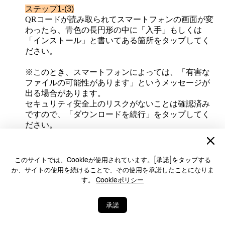
ステップ1-(3)
QR
コードが読み取られてスマートフォンの画面が変
わったら、青色の長円形の中に「入手」もしくは
「インストール」と書いてある箇所をタップしてく
ださい。
※このとき、スマートフォンによっては、「有害な
ファイルの可能性があります」というメッセージが
出る場合があります。
セキュリティ安全上のリスクがないことは確認済み
ですので、「ダウンロードを続行」をタップしてく
ださい。
インストールが完了したら、「
1.2
HUAWEI ID
の
登録方法
」へ進んでください。
このサイトでは、Cookieが使用されています。[承諾]をタップする
か、サイトの使用を続けることで、その使用を承諾したことになりま
どうしてもインストールがうまくいかない場合は、
す。
Cookieポリシー
「
1.1.2
インターネットからヘルスケアアプリを
インストール（
HUAWEI
製以外の
Android
スマート
承諾
フォンの場合）
」へ進んでください。
別の方法でアプリを入手できます。