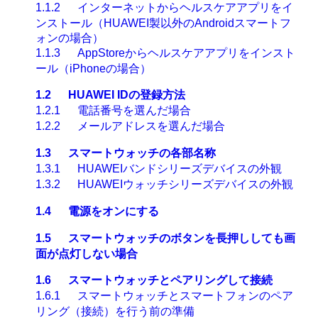
1.1.2
インターネットからヘルスケアアプリをイ
ンストール（
HUAWEI
製以外の
Android
スマートフ
ォンの場合）
1.1.3
AppStore
からヘルスケアアプリをインスト
ール（
iPhone
の場合）
1.2
HUAWEI ID
の登録方法
1.2.1
電話番号を選んだ場合
1.2.2
メールアドレスを選んだ場合
1.3
スマートウォッチの各部名称
1.3.1
HUAWEI
バンドシリーズデバイスの外観
1.3.2
HUAWEI
ウォッチシリーズデバイスの外観
1.4
電源をオンにする
1.5
スマートウォッチのボタンを長押ししても画
面が点灯しない場合
1.6
スマートウォッチとペアリングして接続
1.6.1
スマートウォッチとスマートフォンのペア
リング（接続）を行う前の準備