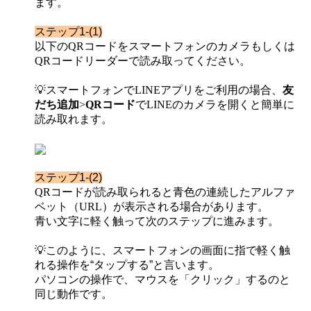
ます。
ステップ1-(1)
以下の
QR
コードをスマートフォンのカメラもしくは
QR
コードリーダーで読み取ってください。
💡
スマートフォンで
LINE
アプリをご利用の場合、
友
だち追加
>
QR
コード
で
LINE
のカメラを開くと簡単に
読み取れます。
ステップ1-(2)
QR
コードが読み取られると青色の連続したアルファ
ベット（
URL
）が表示される場合があります。
青い文字に軽く触って次のステップに進みます。
💡
このように、スマートフォンの画面に指で軽く触
れる操作を“タップする”と言います。
パソコンの操作で、マウスを「クリック」するのと
同じ動作です。