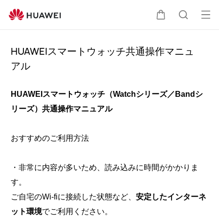
オ
カ
検
ー
プ
HUAWEIスマートウォッチ共通操作マニュ
ー
索
アル
ン
メ
ト
ニ
HUAWEI
スマートウォッチ（Watchシリーズ／Bandシ
リーズ）共通操作マニュアル
ュ
ー
おすすめのご利用方法
・非常に内容が多いため、読み込みに時間がかかりま
す。
ご自宅のWi-fiに接続した状態など、
安定したインターネ
ット環境
でご利用ください。