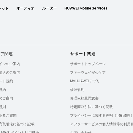
レット
オーディオ
ルーター
HUAWEI Mobile Services
トア関連
サポート関連
インのご案内
サポートトップページ
購入のご案内
ファーウェイ安心ケア
ント規約
My HUAWEI アプリ
規約
修理規約
のご案内
修理依頼兼同意書
規則
特定商取引法に基づく記載
あるご質問
プライバシーに関する声明（宅配修理
商取引法に基づく記載
アフターサービスの個人情報等の利用
 HUAWEIポイント利用規約
お問い合わせ