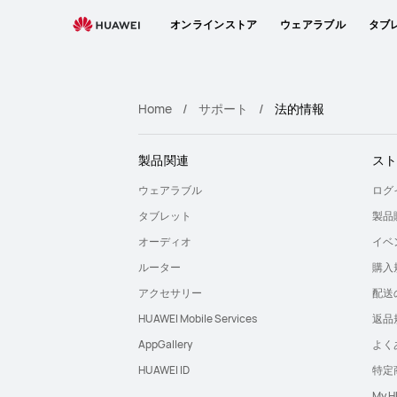
HUAWEI
オンラインストア
ウェアラブル
タブ
サ
ポ
ー
ト
Home
サポート
法的情報
製品関連
ス
ウェアラブル
ログ
タブレット
製品
オーディオ
イベ
ルーター
購入
アクセサリー
配送
HUAWEI Mobile Services
返品
AppGallery
よく
HUAWEI ID
特定
My