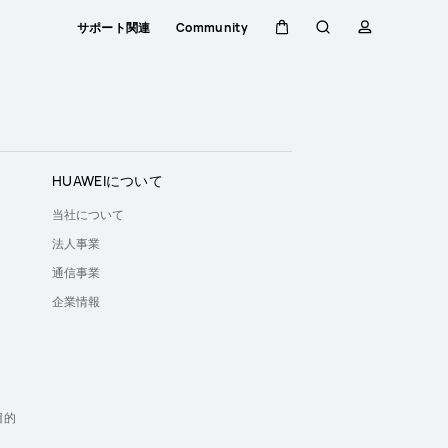
サポート関連
Community
カ
検
プ
ー
索
ロ
ト
フ
HUAWEIについて
当社について
ァ
法人事業
通信事業
イ
企業情報
ル
）
目的