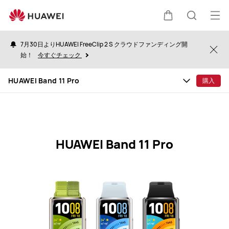
HUAWEI
Band
オ
カ
検
11
ー
Pro
7月30日よりHUAWEI FreeClip 2 S クラウドファンディング開
プ
Clo
Specification
始！
今すぐチェック
ー
索
ン
HUAWEI Band 11 Pro
購入
メ
ト
ニ
ュ
ー
HUAWEI Band 11 Pro