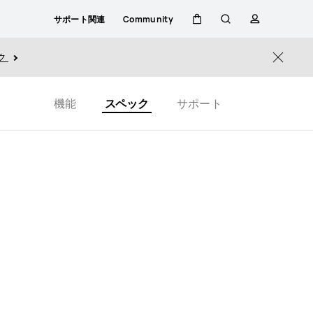
サポート関連
Community
カ
検
プ
ク
Close
ー
索
ロ
機能
スペック
サポート
ト
フ
ァ
イ
ル