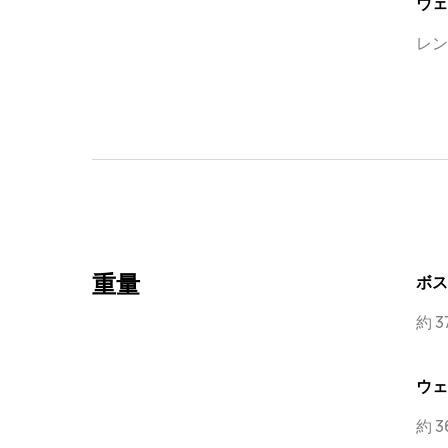
ウェ
レン
重量
ボス
約 37
ウェ
約 36