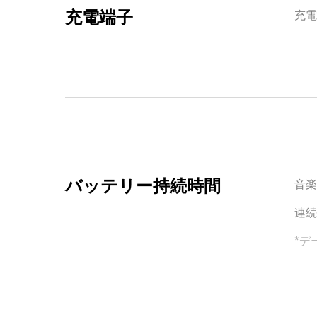
充電端子
充電
バッテリー持続時間
音楽
連続
*デ