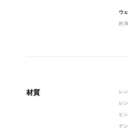
ウェ
約 38
材質
レン
レン
ヒン
テン