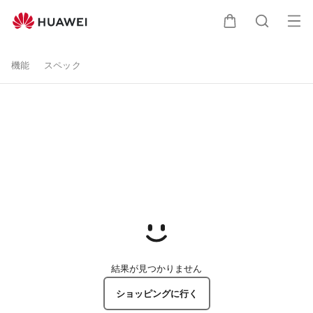
HUAWEI
オ
WATCH
カート
検索
機能
スペック
GT
3
SE
を
購
入-
結果が見つかりません
HUAWEI
ショッピングに行く