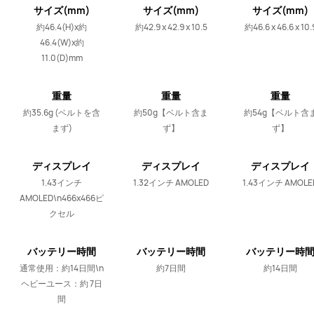
サイズ(mm)
サイズ(mm)
サイズ(mm)
(W×H×D)
(W×H×D)
(W×H×D)
約46.4(H)x約
約42.9 x 42.9 x 10.5
約46.6 x 46.6 x 10.
46.4(W)x約
11.0(D)mm
重量
重量
重量
約35.6g (ベルトを含
約50g【ベルト含ま
約54g【ベルト含
まず)
ず】
ず】
ディスプレイ
ディスプレイ
ディスプレイ
1.43インチ
1.32インチ AMOLED
1.43インチ AMOLE
AMOLED\n466x466ピ
クセル
バッテリー時間
バッテリー時間
バッテリー時
通常使用：約14日間\n
約7日間
約14日間
ヘビーユース：約 7日
間