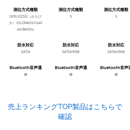
測位方式種類
測位方式種類
測位方式種類
GPS/QZSS（みちび
5
5
き）/GLONASS/Galil
eo/BeiDou
防水対応
防水対応
防水対応
5ATM
5ATM/IP68
5ATM/IP68
Bluetooth音声通
Bluetooth音声通
Bluetooth音声
話マイク・スピー
話マイク・スピー
話マイク・スピ
⭗
⭗
⭗
カー付き
カー付き
カー付き
売上ランキングTOP製品はこちらで
確認