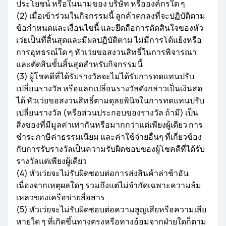
ประโยชน์ หรือในนามของ บริษัท หรือองค์กรใด ๆ
(2) เมื่อเข้าร่วมในกิจกรรมนี้ ลูกค้าตกลงที่จะปฏิบัติตาม
ข้อกำหนดและเงื่อนไขนี้ และยึดถือการตัดสินใจของหัว
เว่ยเป็นที่สิ้นสุดและมีผลปฏิบัติตาม ไม่มีการโต้แย้งหรือ
การอุทธรณ์ใด ๆ หัวเว่ยขอสงวนสิทธิ์ในการพิจารณา
และตัดสินขั้นสิ้นสุดสำหรับกิจกรรมนี้
(3) ผู้โชคดีที่ได้รับรางวัลจะไม่ได้รับการทดแทนปรับ
เปลี่ยนรางวัล หรือแลกเปลี่ยนรางวัลดังกล่าวเป็นเงินสด
ได้ หัวเว่ยขอสงวนสิทธิ์ตามดุลยพินิจในการทดแทนปรับ
เปลี่ยนรางวัล (หรือส่วนประกอบของรางวัล ถ้ามี) เป็น
สิ่งของที่มีมูลค่าเท่ากันหรือมากกว่าแต่เพียงผู้เดียว การ
ชำระภาษีค่าธรรมเนียม และค่าใช้จ่ายอื่นๆ ที่เกี่ยวข้อง
กับการรับรางวัลเป็นความรับผิดชอบของผู้โชคดีที่ได้รับ
รางวัลแต่เพียงผู้เดียว
(4) หัวเว่ยจะไม่รับผิดชอบต่อการส่งสินค้าล่าช้าอัน
เนื่องจากเหตุผลใดๆ รวมถึงแต่ไม่จำกัดเฉพาะความล้ม
เหลวของเครือข่ายสื่อสาร
(5) หัวเว่ยจะไม่รับผิดชอบต่อความสูญเสียหรือความเสีย
หายใด ๆ ที่เกิดขึ้นทางตรงหรือทางอ้อมจากฝ่ายใดก็ตาม