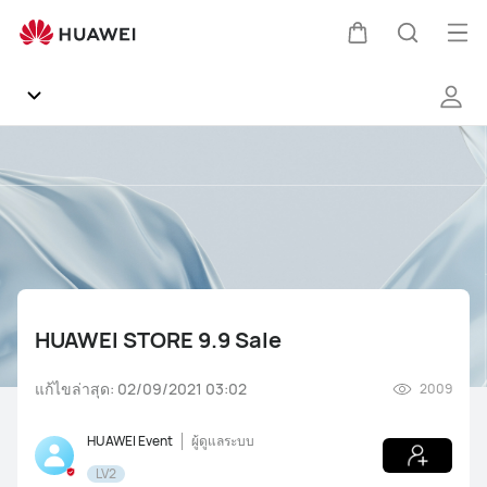
HUAWEI
STORE
เปิด
ตะกร้า
ค้นหา
9.9
เมนู
Sale
ชุมชน
ทั่วไป
ผลิตภัณฑ์
HUAWEI STORE 9.9 Sale
AppGallery
แก้ไขล่าสุด: 02/09/2021 03:02
2009
Gallery
HUAWEI Event
ผู้ดูแลระบบ
การสนับสนุน
LV2