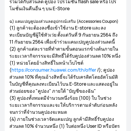
ร่วมได้กับส่วนลด คูปอง โปรโมชั่น flash sale หรือโปร
โมชั่นเงินคืนอื่น ๆ บน E-Store
ฉ) แคมเปญคูปองส่วนลดอุปกรณ์เสริม (Accessories Coupon)
(1) ลูกค้าจะต้องลงชื่อเข้าใช้งาน E-store และลง
ทะเบียนบัญชีผู้ใช้หัวเว่ย ตั้งแต่วันที่ 9 กันยายน 2564 ถึง
11 กันยายน 2564 เพื่อเข้าร่วมแคมเปญคูปองส่วนลดนี้
(2) ลูกค้าแต่ละรายที่ทำตามขั้นตอนแรกข้างต้นภายใน
ระยะเวลากิจกรรมจะมีสิทธิ์ได้รับคูปองส่วนลด 10% หนึ่ง
(1) หน่วยโดยอ้างสิทธิ์ในหน้าเว็บไซต์
(
https://consumer.huawei.com/th/offer
/); คูปอง
ส่วนลด 10% ที่คุณอ้างสิทธิ์จะได้รับเครดิตโดยอัตโนมัติ
ในบัญชีที่คุณลงทะเบียนไว้บน E-Store และแสดงอยู่ใน
ส่วนย่อยของ "คูปอง" ภายใต้ "บัญชีของฉัน"
(3) คูปองทั้งหมดมีจำนวนหนึ่งร้อย (100) ใบ ในช่วง
ระยะเวลากิจกรรมและจะให้บริการตามลำดับก่อนหลัง
จนกว่าที่จำนวนคูปองจะหมด
(4) ภายในช่วงเวลาจัดแคมเปญ ลูกค้ามีสิทธิ์รับคูปอง
ส่วนลด 10% จำนวนหนึ่ง (1) ใบต่อหนึ่ง User ID หรือบัตร