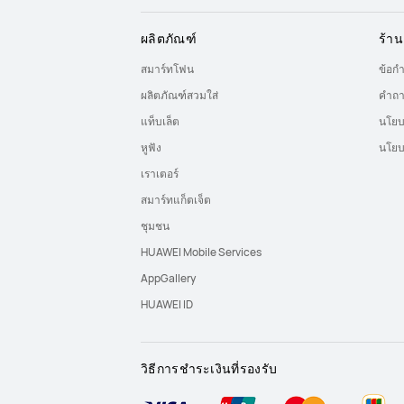
ผลิตภัณฑ์
ร้าน
สมาร์ทโฟน
ข้อก
ผลิตภัณฑ์สวมใส่
คำถา
แท็บเล็ต
นโยบ
หูฟัง
นโยบ
เราเตอร์
สมาร์ทแก็ตเจ็ต
ชุมชน
HUAWEI Mobile Services
AppGallery
HUAWEI ID
วิธีการชำระเงินที่รองรับ