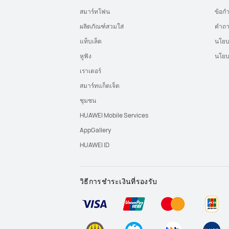
สมาร์ทโฟน
ข้อก
ผลิตภัณฑ์สวมใส่
คำถา
แท็บเล็ต
นโยบ
หูฟัง
นโยบ
เราเตอร์
สมาร์ทแก็ตเจ็ต
ชุมชน
HUAWEI Mobile Services
AppGallery
HUAWEI ID
วิธีการชำระเงินที่รองรับ