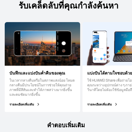
รับเคล็ดลับที่คุณกำลังค้นหา
บันทึกและแบ่งปันค่ำคืนของคุณ
แบ่งปันได้ตามใจชอบด้
ในเวลากลางคืนหรือในสภาพแสงน้อย โหมด
ใช้ HUAWEI Share เพื่อถ่ายโ
กลางคืนมีประโยชน์ในการช่วยให้คุณถ่าย
คุณระหว่างอุปกรณ์ต่าง ๆ ภายใ
ภาพที่มีสีสันและทำให้ภาพสว่างมากยิ่งขึ้น
วินาทีโดยไม่ต้องใช้ข้อมูลมือถ
และคมชัดมากยิ่งขึ้น
รายละเอียดเพิ่มเติม
รายละเอียดเพิ่มเติม
คำตอบเพิ่มเติม