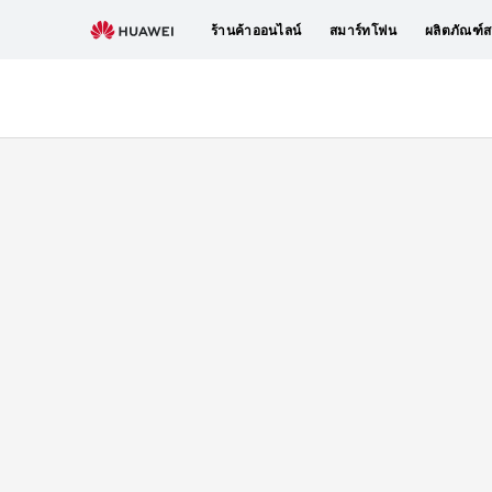
ซื้อ
ร้านค้าออนไลน์
สมาร์ทโฟน
ผลิตภัณฑ์ส
HUAWEI
WATCH
GT
4
-
HUAWEI
TH