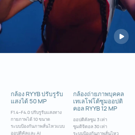
กล้อง RYYB ปรับรูรับ
กล้องถ่ายภาพบุคคล
แสงได้ 50 MP
เทเลโฟโต้ซูมออปติ
คอล RYYB 12 MP
F1.4–F4.0 ปรับรูรับแสงทาง
กายภาพได้ 10 ขนาด
ออปติคัลซูม 3 เท่า
ระบบป้องกันภาพสั่นไหวแบบ
ซูมดิจิตอล 30 เท่า
ออปติคัลและ AI
ระบบป้องกันภาพสั่นไหว