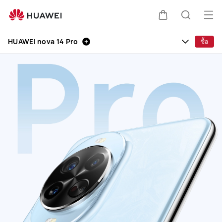
HUAWEI
nova
เปิด
ตะกร้า
ค้นหา
14
Clo
เมนู
Pro
HUAWEI nova 14 Pro
ซื้อ