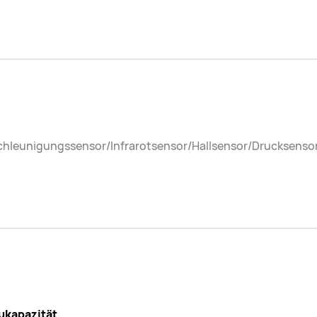
chleunigungssensor/Infrarotsensor/Hallsensor/Drucksens
ukapazität