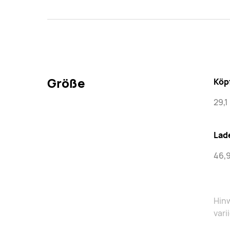
Größe
Köp
29,1
Lad
46,9
Hinw
vari