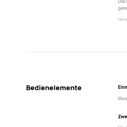
Die 
gesc
Hin
Bedienelemente
Ein
Mus
Zwe