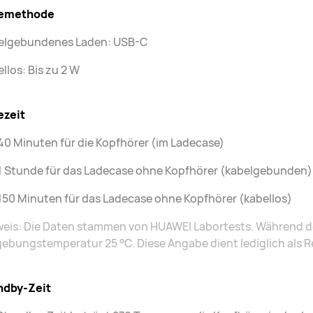
emethode
elgebundenes Laden: USB-C
llos: Bis zu 2 W
ezeit
40 Minuten für die Kopfhörer (im Ladecase)
1 Stunde für das Ladecase ohne Kopfhörer (kabelgebunden)
150 Minuten für das Ladecase ohne Kopfhörer (kabellos)
eis: Die Daten stammen von HUAWEI Labortests. Während de
bungstemperatur 25 °C. Diese Angabe dient lediglich als R
ndby-Zeit