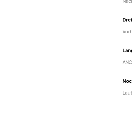
Näc
Dre
Vorh
Lan
ANC/
Noc
Laut