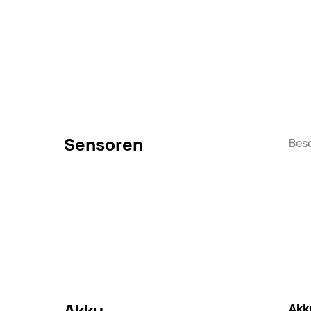
Sensoren
Bes
Akku
Akk