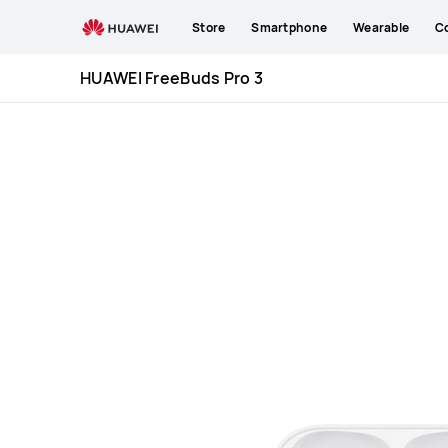
HUAWEI
Store
Smartphone
Wearable
C
FreeBuds
Pro
HUAWEI FreeBuds Pro 3
3
Specification