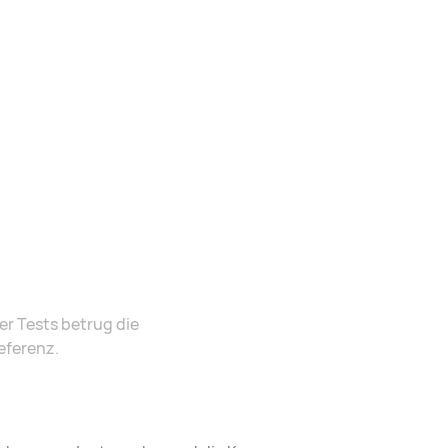
r Tests betrug die
eferenz.