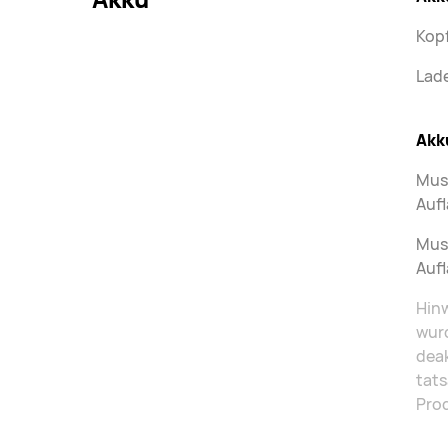
Kopf
Lad
Akk
Musi
Aufl
Musi
Aufl
Hinw
wurd
deak
tats
Pro