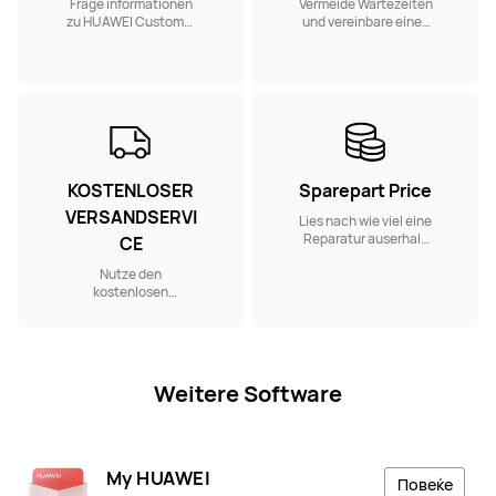
Frage informationen
Vermeide Wartezeiten
zu HUAWEI Customer
und vereinbare einen
Service Centern in
Reparaturtermin in
deiner Nähe ab.
einem Customer
Service Center in
deiner Nähe.
KOSTENLOSER
Sparepart Price
VERSANDSERVI
Lies nach wie viel eine
Reparatur auserhalb
CE
der Garantie kostet.
Nutze den
kostenlosen
Versandservice, wenn
du ein HUAWEI
Produkt reparieren
lassen möchtest.
Weitere Software
My HUAWEI
Повеќе