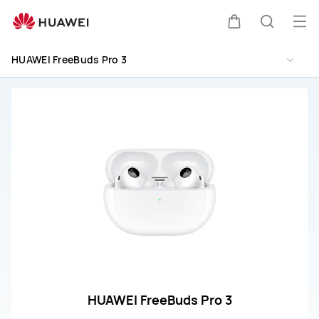
HUAWEI
FreeBuds
Me
Warenkorb
Suche
Pro
öff
3
HUAWEI FreeBuds Pro 3
Support
HUAWEI FreeBuds Pro 3