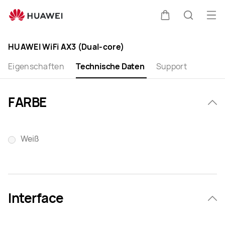
HUAWEI
WiFi
Me
Warenkorb
Suche
AX3
öff
Clo
(Dual-
HUAWEI WiFi AX3 (Dual-core)
Core)
Specification
Eigenschaften
Technische Daten
Support
FARBE
Weiß
Interface