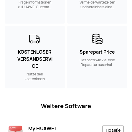
Frage informationen
Vermeide Wartezeiten
zu HUAWEI Customer
und vereinbare einen
Service Centern in
Reparaturtermin in
deiner Nähe ab.
einem Customer
Service Center in
deiner Nähe.
KOSTENLOSER
Sparepart Price
VERSANDSERVI
Lies nach wie viel eine
Reparatur auserhalb
CE
der Garantie kostet.
Nutze den
kostenlosen
Versandservice, wenn
du ein HUAWEI
Produkt reparieren
lassen möchtest.
Weitere Software
My HUAWEI
Повеќе