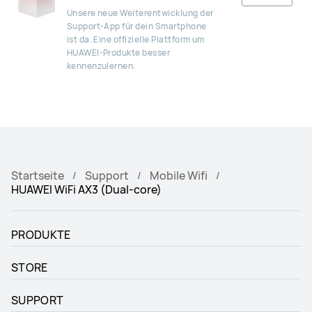
Unsere neue Weiterentwicklung der
Support-App für dein Smartphone
ist da. Eine offizielle Plattform um
HUAWEI-Produkte besser
kennenzulernen.
Startseite
Support
Mobile Wifi
HUAWEI WiFi AX3 (Dual-core)
PRODUKTE
STORE
SUPPORT