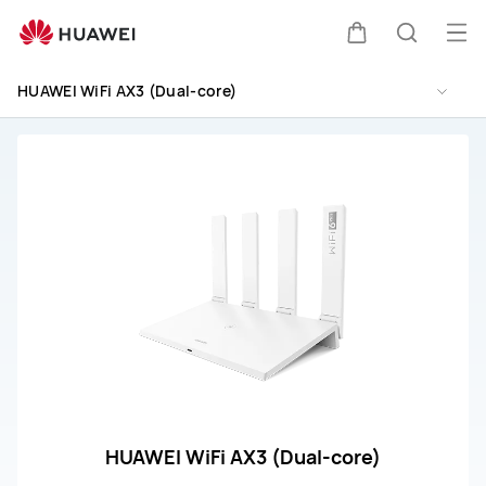
HUAWEI
WiFi
Me
Warenkorb
Suche
AX3
öff
(Dual-
HUAWEI WiFi AX3 (Dual-core)
core)
Support
HUAWEI WiFi AX3 (Dual-core)