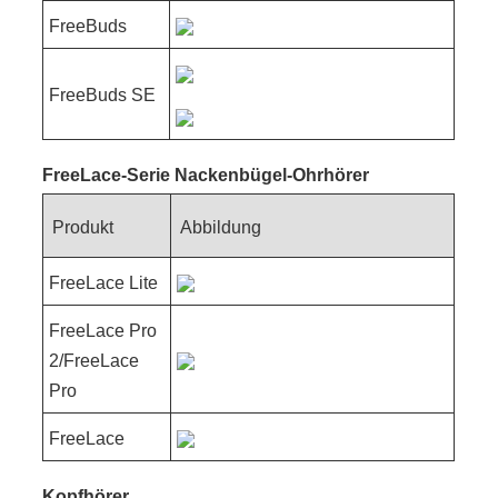
FreeBuds
FreeBuds SE
FreeLace-Serie Nackenbügel-Ohrhörer
Produkt
Abbildung
FreeLace Lite
FreeLace Pro
2/FreeLace
Pro
FreeLace
Kopfhörer