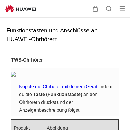
Me
W
S
nü
a
u
öff
r
c
Funktionstasten und Anschlüsse an
ne
e
h
HUAWEI-Ohrhörern
n
n
e
k
o
TWS-Ohrhörer
r
b
Kopple die Ohrhörer mit deinem Gerät
, indem
du die
Taste (Funktionstaste)
an den
Ohrhörern drückst und der
Anzeigenbeschreibung folgst.
Produkt
Abbildung