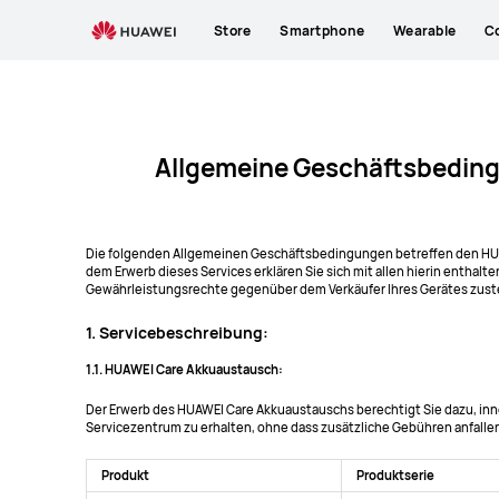
HUAWEI
Store
Smartphone
Wearable
C
Akku
Austausch
Allgemeine Geschäftsbeding
Die folgenden Allgemeinen Geschäftsbedingungen betreffen den HUAW
dem Erwerb dieses Services erklären Sie sich mit allen hierin entha
Gewährleistungsrechte gegenüber dem Verkäufer Ihres Gerätes zuste
1. Servicebeschreibung:
1.1. HUAWEI Care Akkuaustausch:
Der Erwerb des HUAWEI Care Akkuaustauschs berechtigt Sie dazu, inne
Servicezentrum zu erhalten, ohne dass zusätzliche Gebühren anfallen.
Produkt
Produktserie