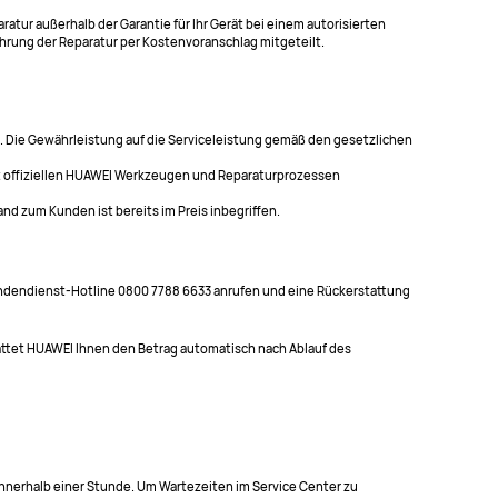
tur außerhalb der Garantie für Ihr Gerät bei einem autorisierten
hrung der Reparatur per Kostenvoranschlag mitgeteilt.
le. Die Gewährleistung auf die Serviceleistung gemäß den gesetzlichen
mit offiziellen HUAWEI Werkzeugen und Reparaturprozessen
nd zum Kunden ist bereits im Preis inbegriffen.
Kundendienst-Hotline 0800 7788 6633 anrufen und eine Rückerstattung
tattet HUAWEI Ihnen den Betrag automatisch nach Ablauf des
l innerhalb einer Stunde. Um Wartezeiten im Service Center zu