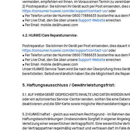
vermeiden, empfehlen wir Ihnen, im Voraus einen Termin zu vereinbare
2) Postreparatur: Sie können Ihr Gerät auch per Post einsenden, die
https://consumer.huawei.com/de/support/contact-us/
oder
● Per Telefon unter der Nummer 0800 77886633 (kostenfrei aus dem
● Per Live Chat, den Sie über unsere
Support-Website
erreichen
● Per Email: mobile.de@huawei.com
4.2. HUAWEI Care Reparaturservice:
Postreparatur: Sie können Ihr Gerät per Post einsenden, dies dauert
https://consumer.huawei.com/de/support/contact-us/
oder.
● Per Telefon unter der Nummer 0800 77886633 (kostenfrei aus dem
● Per Live Chat, den Sie über unsere
Support-Website
erreichen
● Per Email: mobile.de@huawei.com
Unser HUAWEI Service Team wird Sie nach der Überprüfung Ihres Ger
bereitstellen. Selbstverständlich haben Sie die Möglichkeit die Repara
5. Haftungsausschluss / Gewährleistungsfrist:
5.1. AUF IHREM GERÄT GESPEICHERTE INHALTE UND DATEN WERDEN IM 
oder ein autorisiertes Service-Center senden, sollten Sie eine Daten
deaktivieren und die SIM-Karte sowie mögliche Wechseldatenträger 
5.2 HUAWEI haftet – gleich aus welchem Rechtsgrund – im Rahmen der 
Haftungsbeschränkungen (insbesondere Sorgfalt in eigener Angelegen
Verletzung einer wesentlichen Vertragspflicht. Eine wesentliche Vert
der Vertragspartner regelmäßig vertraut und vertrauen darf. Im Falle