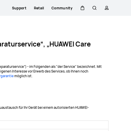
Support
Retail
Community
Warenkorb
Suche
profil
raturservice“, „HUAWEI Care
aturservice“) - im Folgenden als "der Service" bezeichnet. Mit
igenen Interesse vor Erwerb des Services, ob Ihnen noch
rgarantie
möglich ist.
austausch für Ihr Gerät bei einem autorisierten HUAWEI-