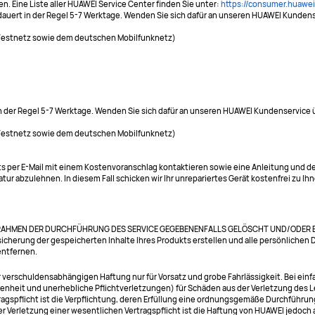
n. Eine Liste aller HUAWEI Service Center finden Sie unter:
https://consumer.huawe
s dauert in der Regel 5-7 Werktage. Wenden Sie sich dafür an unseren HUAWEI Kunde
 Festnetz sowie dem deutschen Mobilfunknetz)
 in der Regel 5-7 Werktage. Wenden Sie sich dafür an unseren HUAWEI Kundenservice
 Festnetz sowie dem deutschen Mobilfunknetz)
äts per E-Mail mit einem Kostenvoranschlag kontaktieren sowie eine Anleitung und
tur abzulehnen. In diesem Fall schicken wir Ihr unrepariertes Gerät kostenfrei zu Ih
RAHMEN DER DURCHFÜHRUNG DES SERVICE GEGEBENENFALLS GELÖSCHT UND/ODER ERSET
sicherung der gespeicherten Inhalte Ihres Produkts erstellen und alle persönlichen
entfernen.
verschuldensabhängigen Haftung nur für Vorsatz und grobe Fahrlässigkeit. Bei einfa
heit und unerhebliche Pflichtverletzungen) für Schäden aus der Verletzung des L
ragspflicht ist die Verpflichtung, deren Erfüllung eine ordnungsgemäße Durchführun
 der Verletzung einer wesentlichen Vertragspflicht ist die Haftung von HUAWEI jedoc