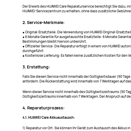
Der Erwerb des HUAWEI Care Reparaturservice berechtigt Sie dazu, inn
HUAWEI-Servicezentrum zu erhalten, ohne dass zusätzliche Gebühren 
2. Service-Merkmale:
● Original-Ersatzteile: Die Verwendung von HUAWEI Original-Ersatztei
● 6 Monate Garantie für ausgetauschte Ersatzteile: 6 Monate Garant
Bestimmungen bleibt hiervon unberührt.
● Offizieller Service: Die Reparatur erfolgt in einem von HUAWEI au
durchgeführt
● Kostenlose Lieferung: Es fallen keine zusätzlichen Kosten für den
3. Erstattung:
Falls Sie diesen Service nicht innerhalb der Gültigkeitsdauer (90 
anfordern. Die Rückerstattung wird innerhalb von 7 Werktagen auf d
Wenn dieser Service nicht innerhalb des Gültigkeitszeitraums (90 Ta
Gültigkeitszeitraums innerhalb von 7 Werktagen. Der Anspruch auf den
4. Reparaturprozess:
4.1. HUAWEI Care Akkuaustausch:
1) Reparatur vor Ort: Sie können Ihr Gerät zum Austausch des Akkus in