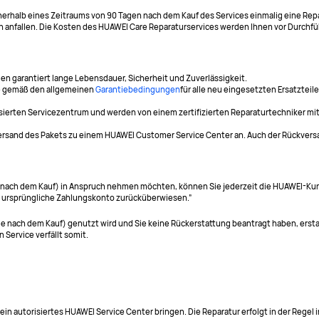
erhalb eines Zeitraums von 90 Tagen nach dem Kauf des Services einmalig eine Repara
anfallen. Die Kosten des HUAWEI Care Reparaturservices werden Ihnen vor Durchfü
len garantiert lange Lebensdauer, Sicherheit und Zuverlässigkeit.
ie gemäß den allgemeinen
Garantiebedingungen
für alle neu eingesetzten Ersatztei
torisierten Servicezentrum und werden von einem zertifizierten Reparaturtechniker 
 Versand des Pakets zu einem HUAWEI Customer Service Center an. Auch der Rückversa
Tage nach dem Kauf) in Anspruch nehmen möchten, können Sie jederzeit die HUAWEI-
as ursprüngliche Zahlungskonto zurücküberwiesen.”
ge nach dem Kauf) genutzt wird und Sie keine Rückerstattung beantragt haben, ers
 Service verfällt somit.
 ein autorisiertes HUAWEI Service Center bringen. Die Reparatur erfolgt in der Rege