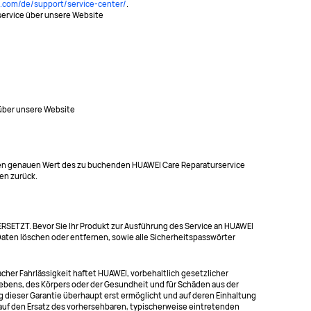
i.com/de/support/service-center/
.
nservice über unsere Website
 über unsere Website
 den genauen Wert des zu buchenden HUAWEI Care Reparaturservice
nen zurück.
ZT. Bevor Sie Ihr Produkt zur Ausführung des Service an HUAWEI
 Daten löschen oder entfernen, sowie alle Sicherheitspasswörter
cher Fahrlässigkeit haftet HUAWEI, vorbehaltlich gesetzlicher
ebens, des Körpers oder der Gesundheit und für Schäden aus der
g dieser Garantie überhaupt erst ermöglicht und auf deren Einhaltung
h auf den Ersatz des vorhersehbaren, typischerweise eintretenden