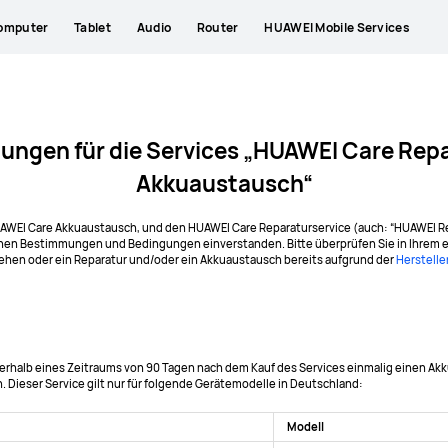
omputer
Tablet
Audio
Router
HUAWEI Mobile Services
ungen für die Services „HUAWEI Care Repa
Akkuaustausch“
EI Care Akkuaustausch, und den HUAWEI Care Reparaturservice (auch: “HUAWEI Repar
ltenen Bestimmungen und Bedingungen einverstanden. Bitte überprüfen Sie in Ihrem e
hen oder ein Reparatur und/oder ein Akkuaustausch bereits aufgrund der
Herstelle
rhalb eines Zeitraums von 90 Tagen nach dem Kauf des Services einmalig einen Akku
 Dieser Service gilt nur für folgende Gerätemodelle in Deutschland:
Modell