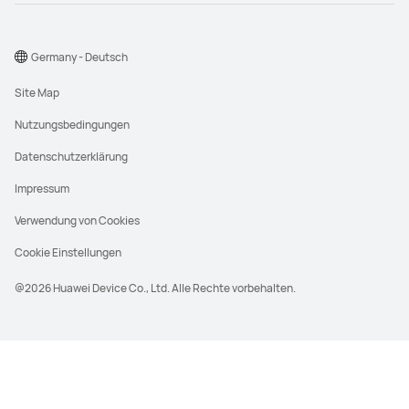
Germany - Deutsch
Site Map
Nutzungsbedingungen
Datenschutzerklärung
Impressum
Verwendung von Cookies
Cookie Einstellungen
@2026 Huawei Device Co., Ltd. Alle Rechte vorbehalten.
UVP steht für den unverbindlichen
Verkaufspreis, der in der Regel durch den
Hersteller bestimmt wird. Der UVP für