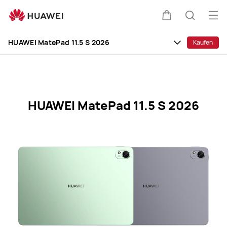
HUAWEI
MatePad
Me
Warenkorb
Suche
11.5
öff
Clo
S
HUAWEI MatePad 11.5 S 2026
Kaufen
2026
Specification
HUAWEI MatePad 11.5 S 2026