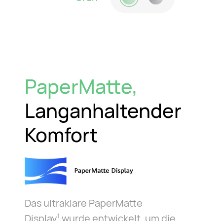
PaperMatte,
Langanhaltender
Komfort
Das ultraklare PaperMatte
Display
wurde entwickelt, um die
1