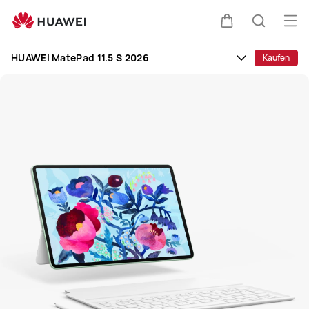
HUAWEI
MatePad
Me
Warenkorb
Suche
11.5
öff
Clo
S
HUAWEI MatePad 11.5 S 2026
Kaufen
2026