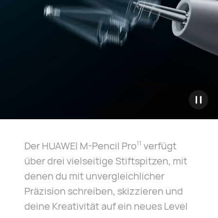
Der HUAWEI M-Pencil Pro
verfügt
11
über drei vielseitige Stiftspitzen, mit
denen du mit unvergleichlicher
Präzision schreiben, skizzieren und
deine Kreativität auf ein neues Level