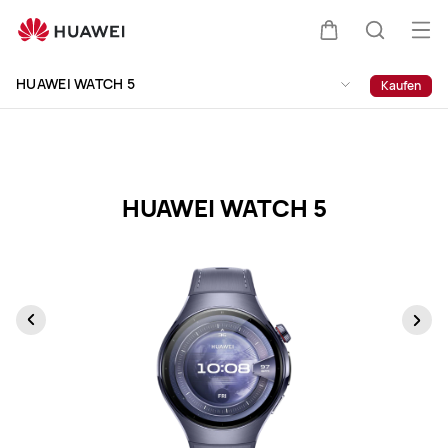
HUAWEI
WATCH
Me
Warenkorb
Suche
5
öff
Clo
Specification
HUAWEI WATCH 5
Kaufen
HUAWEI WATCH 5