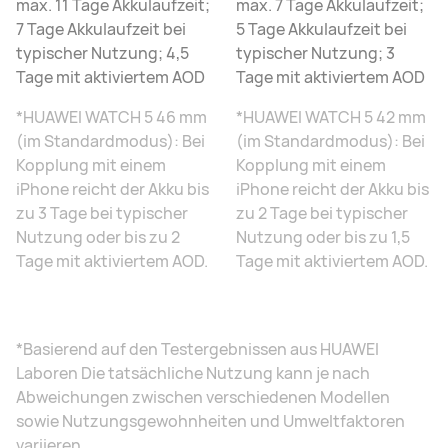
max. 11 Tage Akkulaufzeit;
max. 7 Tage Akkulaufzeit;
7 Tage Akkulaufzeit bei
5 Tage Akkulaufzeit bei
typischer Nutzung; 4,5
typischer Nutzung; 3
Tage mit aktiviertem AOD
Tage mit aktiviertem AOD
*HUAWEI WATCH 5 46 mm
*HUAWEI WATCH 5 42 mm
(im Standardmodus): Bei
(im Standardmodus): Bei
Kopplung mit einem
Kopplung mit einem
iPhone reicht der Akku bis
iPhone reicht der Akku bis
zu 3 Tage bei typischer
zu 2 Tage bei typischer
Nutzung oder bis zu 2
Nutzung oder bis zu 1,5
Tage mit aktiviertem AOD.
Tage mit aktiviertem AOD.
*Basierend auf den Testergebnissen aus HUAWEI
Laboren Die tatsächliche Nutzung kann je nach
Abweichungen zwischen verschiedenen Modellen
sowie Nutzungsgewohnheiten und Umweltfaktoren
variieren.