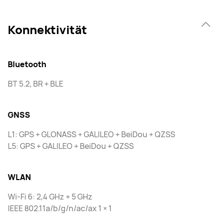
Konnektivität
Bluetooth
BT 5.2, BR + BLE
GNSS
L1: GPS + GLONASS + GALILEO + BeiDou + QZSS
L5: GPS + GALILEO + BeiDou + QZSS
WLAN
Wi-Fi 6: 2,4 GHz + 5 GHz
IEEE 802.11a/b/g/n/ac/ax 1 × 1