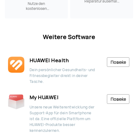
Reparatur auserhalb
Nutze den
der Garantie kostet.
kostenlosen
Versandservice, wenn
du ein HUAWEI
Produkt reparieren
lassen möchtest.
Weitere Software
HUAWEI Health
Повеќе
Dein persönlicher Gesundheits- und
Fitnessbegleiter direkt in deiner
Tasche.
My HUAWEI
Повеќе
Unsere neue Weiterentwicklung der
Support-App für dein Smartphone
ist da. Eine offizielle Plattform um
HUAWEI-Produkte besser
kennenzulernen.