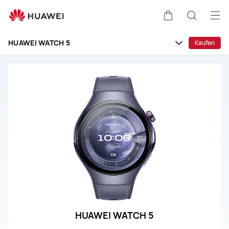
Reparatur
und
Me
Warenkorb
Suche
Service
öff
für
HUAWEI WATCH 5
Kaufen
das
HUAWEI
WATCH
GT
3
HUAWEI WATCH 5