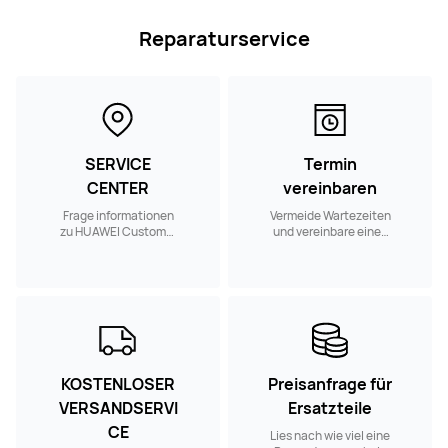
Reparaturservice
SERVICE
Termin
CENTER
vereinbaren
Frage informationen
Vermeide Wartezeiten
zu HUAWEI Customer
und vereinbare einen
Service Centern in
Reparaturtermin in
deiner Nähe ab.
einem Customer
Service Center in
deiner Nähe.
KOSTENLOSER
Preisanfrage für
VERSANDSERVI
Ersatzteile
CE
Lies nach wie viel eine