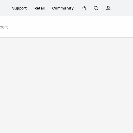
Support
Retail
Community
Warenkorb
Suche
profil
port