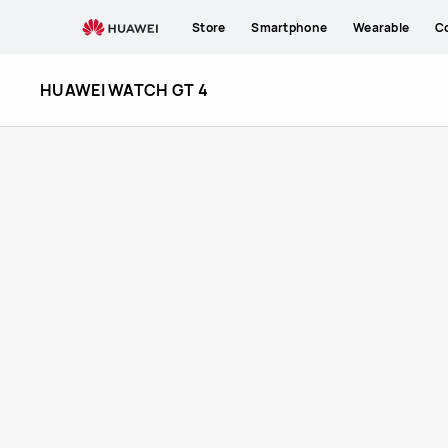
HUAWEI
Store
Smartphone
Wearable
C
WATCH
HUAWEI WATCH GT 4
GT
4
im
HUAWEI
Store
kaufen