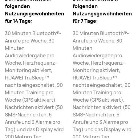
folgenden
folgenden
Nutzungsgewohnheiten
Nutzungsgewohnheiten
für 14 Tage:
für 7 Tage:
30 Minuten Bluetooth®-
30 Minuten Bluetooth®-
Anrufe pro Woche, 30
Anrufe pro Woche, 30
Minuten
Minuten
Audiowiedergabe pro
Audiowiedergabe pro
Woche, Herzfrequenz-
Woche, Herzfrequenz-
Monitoring aktiviert,
Monitoring aktiviert,
HUAWEI TruSleep™
HUAWEI TruSleep™
nachts eingeschaltet, 90
nachts eingeschaltet, 90
Minuten Training pro
Minuten Training pro
Woche (GPS aktiviert),
Woche (GPS aktiviert),
Nachrichten aktiviert (50
Nachrichten aktiviert (50
SMS-Nachrichten, 6
SMS-Nachrichten, 6
Anrufe und 3 Alarme pro
Anrufe und 3 Alarme pro
Tag) und das Display wird
Tag) und das Display wird
200 Mal pro Tag
200 Mal pro Tag