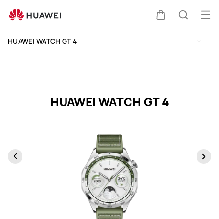
HUAWEI
WATCH
Me
Warenkorb
Suche
GT
öff
Clo
4
HUAWEI WATCH GT 4
Specification
HUAWEI WATCH GT 4