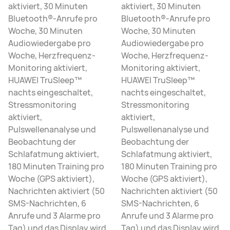
aktiviert, 30 Minuten
aktiviert, 30 Minuten
Bluetooth®-Anrufe pro
Bluetooth®-Anrufe pro
Woche, 30 Minuten
Woche, 30 Minuten
Audiowiedergabe pro
Audiowiedergabe pro
Woche, Herzfrequenz-
Woche, Herzfrequenz-
Monitoring aktiviert,
Monitoring aktiviert,
HUAWEI TruSleep™
HUAWEI TruSleep™
nachts eingeschaltet,
nachts eingeschaltet,
Stressmonitoring
Stressmonitoring
aktiviert,
aktiviert,
Pulswellenanalyse und
Pulswellenanalyse und
Beobachtung der
Beobachtung der
Schlafatmung aktiviert,
Schlafatmung aktiviert,
180 Minuten Training pro
180 Minuten Training pro
Woche (GPS aktiviert),
Woche (GPS aktiviert),
Nachrichten aktiviert (50
Nachrichten aktiviert (50
SMS-Nachrichten, 6
SMS-Nachrichten, 6
Anrufe und 3 Alarme pro
Anrufe und 3 Alarme pro
Tag) und das Display wird
Tag) und das Display wird