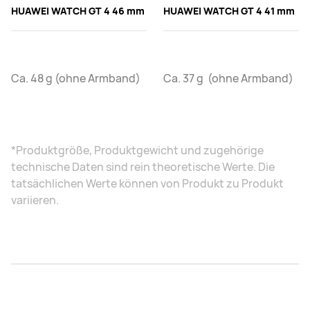
HUAWEI WATCH GT 4 46 mm
HUAWEI WATCH GT 4 41 mm
Ca. 48 g (ohne Armband)
Ca. 37 g (ohne Armband)
*Produktgröße, Produktgewicht und zugehörige
technische Daten sind rein theoretische Werte. Die
tatsächlichen Werte können von Produkt zu Produkt
variieren.