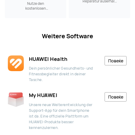
Reparatur auserhalb
Nutze den
der Garantie kostet.
kostenlosen
Versandservice, wenn
du ein HUAWEI
Produkt reparieren
lassen möchtest.
Weitere Software
HUAWEI Health
Повеќе
Dein persönlicher Gesundheits- und
Fitnessbegleiter direkt in deiner
Tasche.
My HUAWEI
Повеќе
Unsere neue Weiterentwicklung der
Support-App für dein Smartphone
ist da. Eine offizielle Plattform um
HUAWEI-Produkte besser
kennenzulernen.