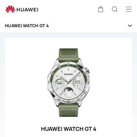
HUAWEI
WATCH
Me
Warenkorb
Suche
GT
öff
4
HUAWEI WATCH GT 4
Bedienungsanleitung
HUAWEI WATCH GT 4