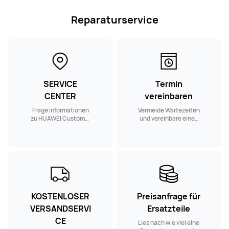
Reparaturservice
SERVICE
Termin
CENTER
vereinbaren
Frage informationen
Vermeide Wartezeiten
zu HUAWEI Customer
und vereinbare einen
Service Centern in
Reparaturtermin in
deiner Nähe ab.
einem Customer
Service Center in
deiner Nähe.
KOSTENLOSER
Preisanfrage für
VERSANDSERVI
Ersatzteile
CE
Lies nach wie viel eine