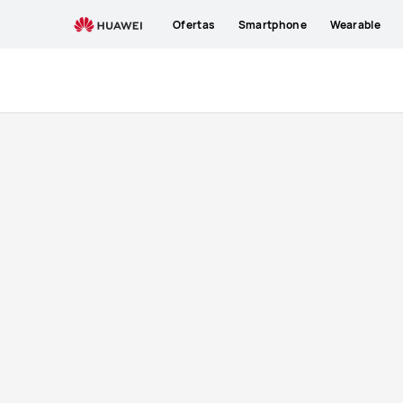
Comprar
Ofertas
Smartphone
Wearable
Funda
HUAWEI
de
silicona
-
HUAWEI
ES