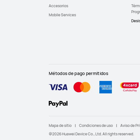
Accesorios
Térmi
Prog
Mobile Services
Desis
Métodos de pago permitidos
Mapa de sitio
Condiciones de uso
Aviso de Pr
@2026 Huawei Device Co., Ltd. All rights reserved.